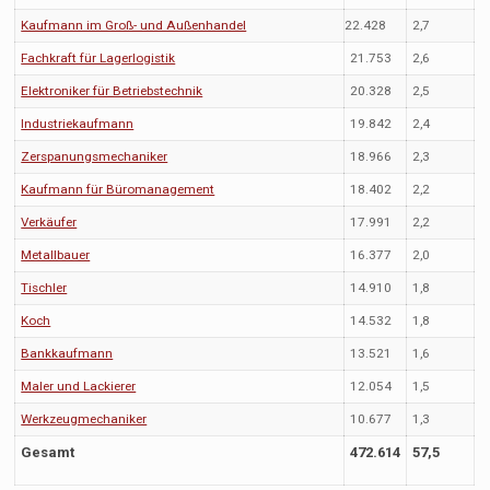
Kaufmann im Groß- und Außenhandel
22.428
2,7
Fachkraft für Lagerlogistik
21.753
2,6
Elektroniker für Betriebstechnik
20.328
2,5
Industriekaufmann
19.842
2,4
Zerspanungsmechaniker
18.966
2,3
Kaufmann für Büromanagement
18.402
2,2
Verkäufer
17.991
2,2
Metallbauer
16.377
2,0
Tischler
14.910
1,8
Koch
14.532
1,8
Bankkaufmann
13.521
1,6
Maler und Lackierer
12.054
1,5
Werkzeugmechaniker
10.677
1,3
Gesamt
472.614
57,5