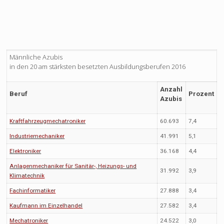
Männliche Azubis
in den 20 am stärksten besetzten Ausbildungsberufen 2016
Anzahl
Beruf
Prozent
Azubis
Kraftfahrzeugmechatroniker
60.693
7,4
Industriemechaniker
41.991
5,1
Elektroniker
36.168
4,4
Anlagenmechaniker für Sanitär-, Heizungs- und
31.992
3,9
Klimatechnik
Fachinformatiker
27.888
3,4
Kaufmann im Einzelhandel
27.582
3,4
Mechatroniker
24.522
3,0