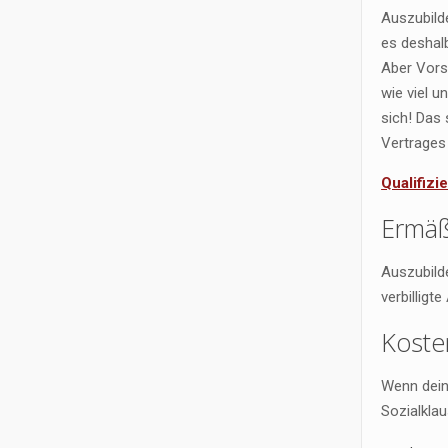
Auszubild
es deshalb
Aber Vors
wie viel u
sich! Das 
Vertrages 
Qualifiz
Ermäßi
Auszubild
verbillig
Koste
Wenn deine
Sozialklau