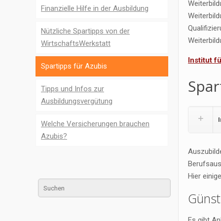
Weiterbil
Finanzielle Hilfe in der Ausbildung
Weiterbil
Qualifizi
Nützliche Spartipps von der
Weiterbil
WirtschaftsWerkstatt
Institut 
Spartipps für Azubis
Spar
Tipps und Infos zur
Ausbildungsvergütung
Welche Versicherungen brauchen
Azubis?
Auszubild
Berufsaus
Hier einig
Günst
Es gibt An