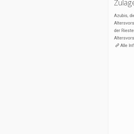
Zulag
Azubis, di
Altersvors
der Riest
Altersvor
Alle I