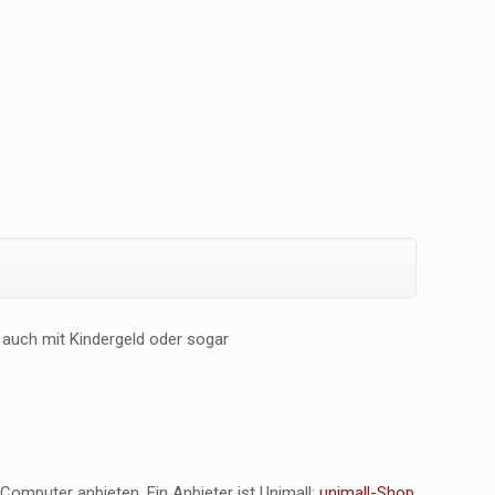
 auch mit Kindergeld oder sogar
Computer anbieten. Ein Anbieter ist Unimall:
unimall-Shop