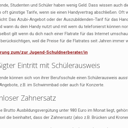
ende, Studenten und Schüler haben wenig Geld. Dass wissen auch die 
 oft günstige Tarife, wenn sie einen Handyvertrag abschließen. Oft w
icht: Das Azubi-Angebot oder der Auszubildenden-Tarif für das Hand
nd wann du dein Handy nutzt und mit wem du telefonierst können norm
selbst gilt wenn du dich nach einer Flatrate für das Internet umschau
berücksichtigen, weil die Preise für die Flatrates seit Jahren immer w
ierung zum/zur Jugend-Schuldnerberater/in
gter Eintritt mit Schülerausweis
ende können sich von ihrer Berufsschule einen Schülerausweis ausst
te Angebote, z.B. im Schwimmbad oder auch für Konzerte.
nloser Zahnersatz
 Brutto Ausbildungsvergütung unter 980 Euro im Monat liegt, gehörst
sel die beinhaltet, dass der Zahnersatz (also z.B. Brücken und Kronen)