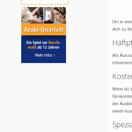
Um in wen
dich zu fi
Haftpf
Als Auszu
mitversich
Koste
Wenn du d
Girokonte
der Ausbi
neben kos
Spezia