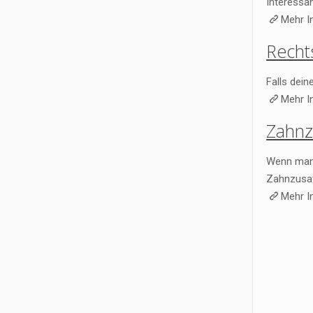
Interessan
Mehr I
Recht
Falls dein
Mehr I
Zahnz
Wenn man 
Zahnzusat
Mehr I