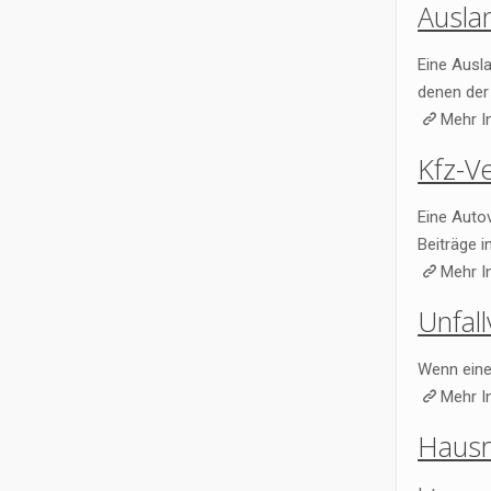
Ausla
Eine Ausla
denen der 
Mehr I
Kfz-V
Eine Auto
Beiträge i
Mehr I
Unfal
Wenn eine 
Mehr I
Hausr