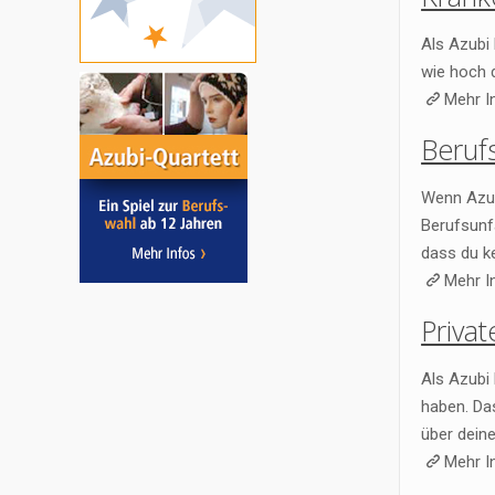
Als Azubi
wie hoch d
Mehr I
Beruf
Wenn Azub
Berufsunf
dass du k
Mehr I
Privat
Als Azubi 
haben. Das
über deine
Mehr I