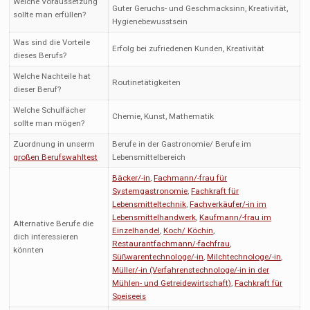
Welche Voraussetzung
Guter Geruchs- und Geschmacksinn, Kreativität,
sollte man erfüllen?
Hygienebewusstsein
Was sind die Vorteile
Erfolg bei zufriedenen Kunden, Kreativität
dieses Berufs?
Welche Nachteile hat
Routinetätigkeiten
dieser Beruf?
Welche Schulfächer
Chemie, Kunst, Mathematik
sollte man mögen?
Zuordnung in unserm
Berufe in der Gastronomie/ Berufe im
großen Berufswahltest
Lebensmittelbereich
Bäcker/-in
,
Fachmann/-frau für
Systemgastronomie
,
Fachkraft für
Lebensmitteltechnik
,
Fachverkäufer/-in im
Lebensmittelhandwerk
,
Kaufmann/-frau im
Alternative Berufe die
Einzelhandel
,
Koch/ Köchin
,
dich interessieren
Restaurantfachmann/-fachfrau
,
könnten
Süßwarentechnologe/-in
,
Milchtechnologe/-in
,
Müller/-in (Verfahrenstechnologe/-in in der
Mühlen- und Getreidewirtschaft)
,
Fachkraft für
Speiseeis