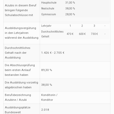
Hauptschule
31,00 %
Azubis in diesem Beruf
Realschule
38,00 %
bringen folgende
Gymnasium
28,00 %
Schulabschlüsse mit
Lehrjahr
1
2
3
-
Ausbildungsvergütung
Durchschnittliches
in den Lehrjahren
470 €
600 €
730 €
-
Gehalt
während der Ausbildung
Durchschnittliches
Gehalt nach der
1.426 € - 2.705 €
Ausbildung
Die Abschlussprüfung
beim ersten Anlauf
89,30 %
bestanden haben
Die Ausbildung vorzeitig
38,00 %
abgebrochen haben
Berufsbezeichnung
Konditorin /
Azubine / Azubi
Konditor
Ausbildungsplätze
2.018
Bundesweit