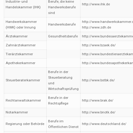
Industrie- und
Berufe, die keine
http://www.ihk.de
Handelskammer (IHK)
Handwerksberufe
sind
Handwerkskammer
http://www.handwerkskammer.
Handwerksberufe
(HWK) oder Innung
http://www.zdh.de
Ärztekammer
Gesundheitsberufe
http://www.bundesaerztekamme
Zahnärztekammer
http://www.bzaek.de/
Tierärztekammer
http://www.bundestieraerzteka
Apothekerkammer
http://www.bundesapothekerka
Berufe in der
Steuerberatung
Steuerberaterkammer
http://www.bstbk.de/
und
Wirtschaftsprüfung
Berufe in der
Rechtanwaltskammer
http://www.brak.de/
Rechtspflege
Notarkammer
http://www.bnotk.de/
Berufe im
Regierung oder Behörde
http://www.deutschland.de/
Öffentlichen Dienst