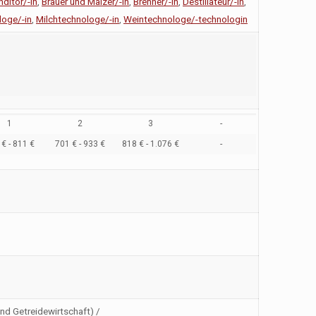
ditor/-in
,
Brauer und Mälzer/-in
,
Brenner/-in
,
Destillateur/-in
,
oge/-in
,
Milchtechnologe/-in
,
Weintechnologe/-technologin
1
2
3
-
€ - 811 €
701 € - 933 €
818 € - 1.076 €
-
und Getreidewirtschaft) /