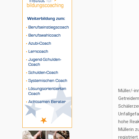
Müller/-in
Getreidem
Schälerzeu
Unfallgefa
hohe Reak
Müllerin z
registriert.