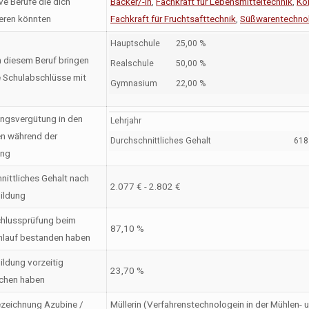
ve Berufe die dich
Bäcker/-in
,
Fachkraft für Lebensmitteltechnik
,
Kon
ieren könnten
Fachkraft für Fruchtsafttechnik
,
Süßwarentechnol
Hauptschule
25,00 %
n diesem Beruf bringen
Realschule
50,00 %
 Schulabschlüsse mit
Gymnasium
22,00 %
ngsvergütung in den
Lehrjahr
en während der
Durchschnittliches Gehalt
618 
ung
nittliches Gehalt nach
2.077 € - 2.802 €
ildung
hlussprüfung beim
87,10 %
nlauf bestanden haben
ildung vorzeitig
23,70 %
chen haben
zeichnung Azubine /
Müllerin (Verfahrenstechnologein in der Mühlen- 