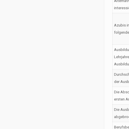
Alternati
interess
Azubis i
folgende
Ausbildu
Lehrjahr
Ausbild
Durchsch
der Ausb
Die Absc
ersten A
Die Ausb
abgebro
Berufsbe