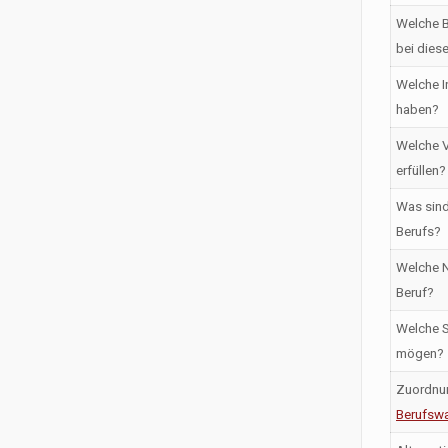
Welche B
bei dies
Welche I
haben?
Welche V
erfüllen?
Was sind
Berufs?
Welche N
Beruf?
Welche S
mögen?
Zuordnu
Berufswa