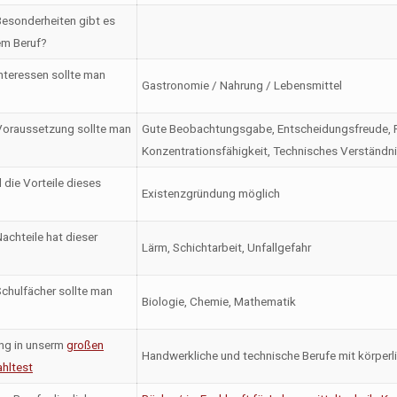
esonderheiten gibt es
em Beruf?
nteressen sollte man
Gastronomie / Nahrung / Lebensmittel
oraussetzung sollte man
Gute Beobachtungsgabe, Entscheidungsfreude, Fi
Konzentrationsfähigkeit, Technisches Verständ
 die Vorteile dieses
Existenzgründung möglich
achteile hat dieser
Lärm, Schichtarbeit, Unfallgefahr
chulfächer sollte man
Biologie, Chemie, Mathematik
ng in unserm
großen
Handwerkliche und technische Berufe mit körperl
hltest