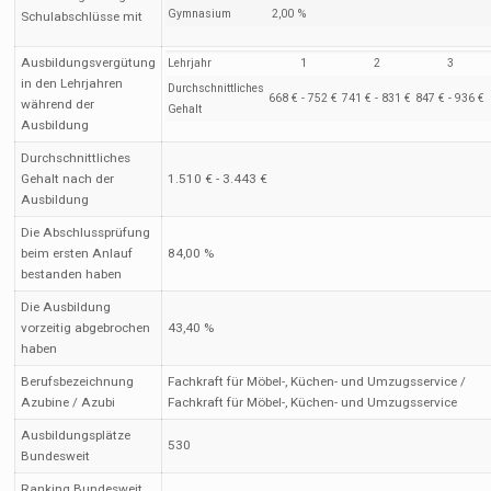
Gymnasium
2,00 %
Schulabschlüsse mit
Ausbildungsvergütung
Lehrjahr
1
2
3
in den Lehrjahren
Durchschnittliches
668 € - 752 €
741 € - 831 €
847 € - 936 €
während der
Gehalt
Ausbildung
Durchschnittliches
Gehalt nach der
1.510 € - 3.443 €
Ausbildung
Die Abschlussprüfung
beim ersten Anlauf
84,00 %
bestanden haben
Die Ausbildung
vorzeitig abgebrochen
43,40 %
haben
Berufsbezeichnung
Fachkraft für Möbel-, Küchen- und Umzugsservice /
Azubine / Azubi
Fachkraft für Möbel-, Küchen- und Umzugsservice
Ausbildungsplätze
530
Bundesweit
Ranking Bundesweit