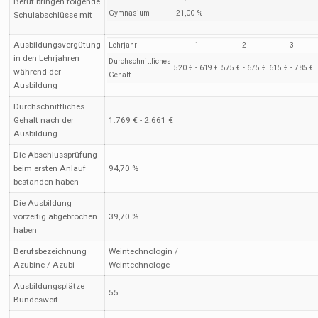
Beruf bringen folgende
Gymnasium
21,00 %
Schulabschlüsse mit
Ausbildungsvergütung
Lehrjahr
1
2
3
in den Lehrjahren
Durchschnittliches
520 € - 619 €
575 € - 675 €
615 € - 785 €
während der
Gehalt
Ausbildung
Durchschnittliches
Gehalt nach der
1.769 € - 2.661 €
Ausbildung
Die Abschlussprüfung
beim ersten Anlauf
94,70 %
bestanden haben
Die Ausbildung
vorzeitig abgebrochen
39,70 %
haben
Berufsbezeichnung
Weintechnologin /
Azubine / Azubi
Weintechnologe
Ausbildungsplätze
55
Bundesweit