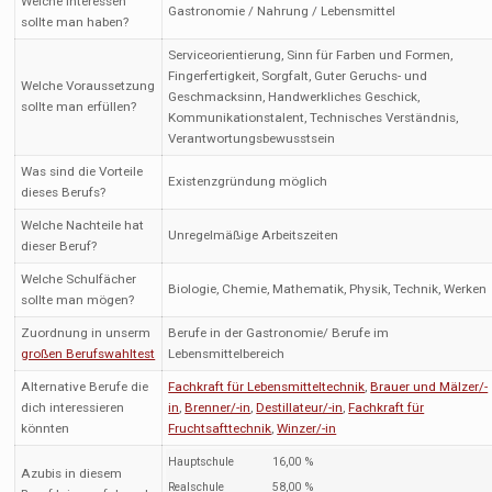
Welche Interessen
Gastronomie / Nahrung / Lebensmittel
sollte man haben?
Serviceorientierung, Sinn für Farben und Formen,
Fingerfertigkeit, Sorgfalt, Guter Geruchs- und
Welche Voraussetzung
Geschmacksinn, Handwerkliches Geschick,
sollte man erfüllen?
Kommunikationstalent, Technisches Verständnis,
Verantwortungsbewusstsein
Was sind die Vorteile
Existenzgründung möglich
dieses Berufs?
Welche Nachteile hat
Unregelmäßige Arbeitszeiten
dieser Beruf?
Welche Schulfächer
Biologie, Chemie, Mathematik, Physik, Technik, Werken
sollte man mögen?
Zuordnung in unserm
Berufe in der Gastronomie/ Berufe im
großen Berufswahltest
Lebensmittelbereich
Alternative Berufe die
Fachkraft für Lebensmitteltechnik
,
Brauer und Mälzer/-
dich interessieren
in
,
Brenner/-in
,
Destillateur/-in
,
Fachkraft für
könnten
Fruchtsafttechnik
,
Winzer/-in
Hauptschule
16,00 %
Azubis in diesem
Realschule
58,00 %