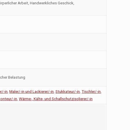
 körperlicher Arbeit, Handwerkliches Geschick,
icher Belastung
r/-in
,
Maler/-in und Lackierer/-in
,
Stukkateur/-in
,
Tischler/-in
,
nteur/-in
,
Wärme-, Kälte- und Schallschutzisolierer/-in