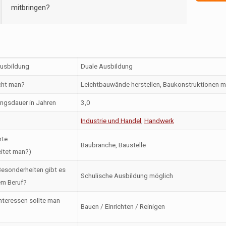
mitbringen?
Ausbildung
Duale Ausbildung
ht man?
Leichtbauwände herstellen, Baukonstruktionen 
ngsdauer in Jahren
3,0
Industrie und Handel
,
Handwerk
rte
Baubranche, Baustelle
itet man?)
esonderheiten gibt es
Schulische Ausbildung möglich
em Beruf?
nteressen sollte man
Bauen / Einrichten / Reinigen