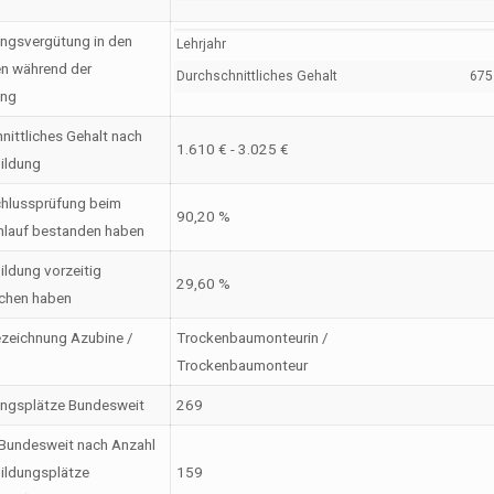
ngsvergütung in den
Lehrjahr
en während der
Durchschnittliches Gehalt
675 
ung
nittliches Gehalt nach
1.610 € - 3.025 €
ildung
hlussprüfung beim
90,20 %
nlauf bestanden haben
ildung vorzeitig
29,60 %
chen haben
zeichnung Azubine /
Trockenbaumonteurin /
Trockenbaumonteur
ungsplätze Bundesweit
269
Bundesweit nach Anzahl
ildungsplätze
159