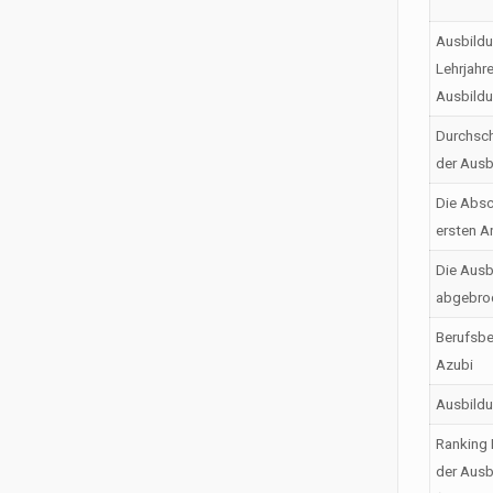
Ausbildu
Lehrjahr
Ausbild
Durchsch
der Ausb
Die Absc
ersten A
Die Ausb
abgebro
Berufsbe
Azubi
Ausbild
Ranking 
der Ausb