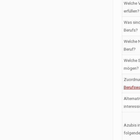
Welche V
erfüllen?
Was sind
Berufs?
Welche N
Beruf?
Welche S
mögen?
Zuordnu
Berufswa
Alternati
interess
Azubis i
folgende