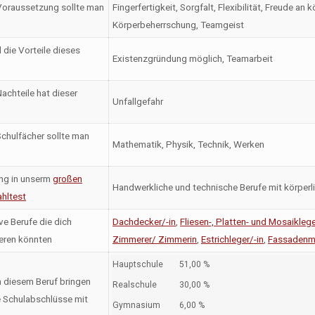
oraussetzung sollte man
Fingerfertigkeit, Sorgfalt, Flexibilität, Freude an
Körperbeherrschung, Teamgeist
 die Vorteile dieses
Existenzgründung möglich, Teamarbeit
achteile hat dieser
Unfallgefahr
chulfächer sollte man
Mathematik, Physik, Technik, Werken
ng in unserm
großen
Handwerkliche und technische Berufe mit körperl
hltest
ve Berufe die dich
Dachdecker/-in
,
Fliesen-, Platten- und Mosaiklege
ieren könnten
Zimmerer/ Zimmerin
,
Estrichleger/-in
,
Fassadenmo
Hauptschule
51,00 %
n diesem Beruf bringen
Realschule
30,00 %
 Schulabschlüsse mit
Gymnasium
6,00 %