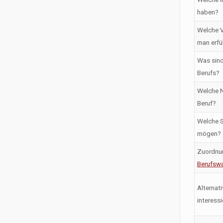
haben?
Welche V
man erfü
Was sind
Berufs?
Welche N
Beruf?
Welche S
mögen?
Zuordnu
Berufswa
Alternati
interess