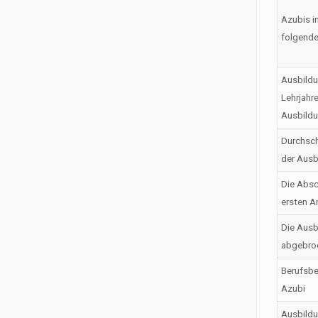
Azubis i
folgende
Ausbildu
Lehrjahr
Ausbild
Durchsch
der Ausb
Die Absc
ersten A
Die Ausb
abgebro
Berufsbe
Azubi
Ausbild