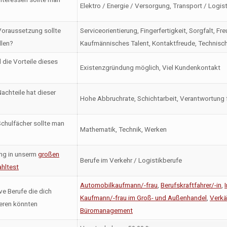
Elektro / Energie / Versorgung, Transport / Logist
oraussetzung sollte
Serviceorientierung, Fingerfertigkeit, Sorgfalt, F
llen?
Kaufmännisches Talent, Kontaktfreude, Technis
 die Vorteile dieses
Existenzgründung möglich, Viel Kundenkontakt
achteile hat dieser
Hohe Abbruchrate, Schichtarbeit, Verantwortung 
chulfächer sollte man
Mathematik, Technik, Werken
ng in unserm
großen
Berufe im Verkehr / Logistikberufe
hltest
Automobilkaufmann/-frau
,
Berufskraftfahrer/-in
,
ve Berufe die dich
Kaufmann/-frau im Groß- und Außenhandel
,
Verkä
ieren könnten
Büromanagement