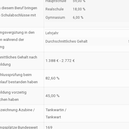
Hauptschule
59,00 %
n diesem Beruf bringen
Realschule
18,00 %
 Schulabschlüsse mit
Gymnasium
6,00 %
ngsvergütung in den
Lehrjahr
en während der
Durchschnittliches Gehalt
ung
nittliches Gehalt nach
1.388 € - 2.772 €
ildung
hlussprüfung beim
82,60 %
nlauf bestanden haben
ildung vorzeitig
45,00 %
chen haben
zeichnung Azubine /
Tankwartin /
Tankwart
ungsplätze Bundesweit
169