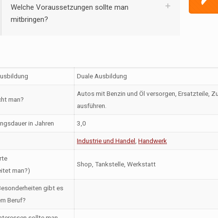
Welche Voraussetzungen sollte man
mitbringen?
Ausbildung
Duale Ausbildung
Autos mit Benzin und Öl versorgen, Ersatzteile, 
ht man?
ausführen.
ngsdauer in Jahren
3,0
Industrie und Handel
,
Handwerk
rte
Shop, Tankstelle, Werkstatt
itet man?)
esonderheiten gibt es
em Beruf?
nteressen sollte man