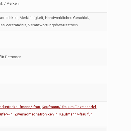
ik / Verkehr
reundlichkeit, Merkfähigkeit, Handwerkliches Geschick,
ches Verständnis, Verantwortungsbewusstsein
für Personen
Industriekaufmann/-frau
,
Kaufmann/-frau im Einzelhandel
,
ufer/-in
,
Zweiradmechatroniker/in
,
Kaufmann/-frau für