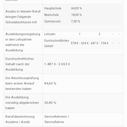
Hauptschule
64,00 %
Azubis in diesem Beruf
Realschule
18,00 %
bringen folgende
Gymnasium
7,00 %
Schulabschlüsse mit
Ausbildungsvergütung
Lehrjahr
1
2
-
-
in den Lehrjahren
Durchschnittliches
578 € - 634 €
647 € - 704 €
-
-
während der
Gehalt
Ausbildung
Durchschnittliches
Gehalt nach der
1.487 € - 2.653 €
Ausbildung
Die Abschlussprüfung
beim ersten Anlauf
84,60 %
bestanden haben
Die Ausbildung
vorzeitig abgebrochen
36,80 %
haben
Berufsbezeichnung
Servicefahrerin /
Azubine / Azubi
Servicefahrer