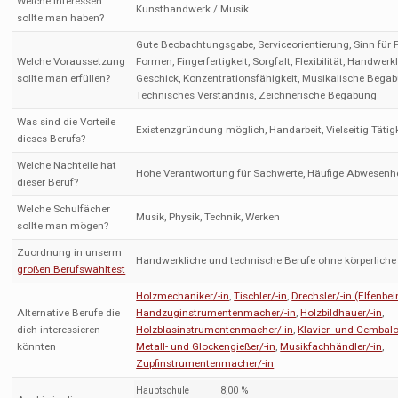
Welche Interessen
Kunsthandwerk / Musik
sollte man haben?
Gute Beobachtungsgabe, Serviceorientierung, Sinn für 
Welche Voraussetzung
Formen, Fingerfertigkeit, Sorgfalt, Flexibilität, Handwerk
sollte man erfüllen?
Geschick, Konzentrationsfähigkeit, Musikalische Bega
Technisches Verständnis, Zeichnerische Begabung
Was sind die Vorteile
Existenzgründung möglich, Handarbeit, Vielseitig Tätig
dieses Berufs?
Welche Nachteile hat
Hohe Verantwortung für Sachwerte, Häufige Abwesenhe
dieser Beruf?
Welche Schulfächer
Musik, Physik, Technik, Werken
sollte man mögen?
Zuordnung in unserm
Handwerkliche und technische Berufe ohne körperliche
großen Berufswahltest
Holzmechaniker/-in
,
Tischler/-in
,
Drechsler/-in (Elfenbei
Alternative Berufe die
Handzuginstrumentenmacher/-in
,
Holzbildhauer/-in
,
dich interessieren
Holzblasinstrumentenmacher/-in
,
Klavier- und Cembalo
könnten
Metall- und Glockengießer/-in
,
Musikfachhändler/-in
,
Zupfinstrumentenmacher/-in
Hauptschule
8,00 %