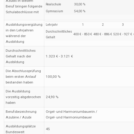
Azubis in diesem
Realschule
30,00 %
Beruf bringen folgende
Gymnasium
54,00 %
Schulabschlüsse mit
Ausbildungsvergütung
Lehrjahr
1
2
3
in den Lehrjahren
Durchschnittliches
400 € - 850 €
480 € - 886 €
520 € - 927 €
während der
Gehalt
Ausbildung
Durchschnittliches
Gehalt nach der
1.323 € - 3.121 €
Ausbildung
Die Abschlussprüfung
beim ersten Anlauf
100,00 %
bestanden haben
Die Ausbildung
vorzeitig abgebrochen
24,90 %
haben
Berufsbezeichnung
Orgel- und Harmoniumbauerin /
Azubine / Azubi
Orgel- und Harmoniumbauer
Ausbildungsplätze
45
Bundesweit