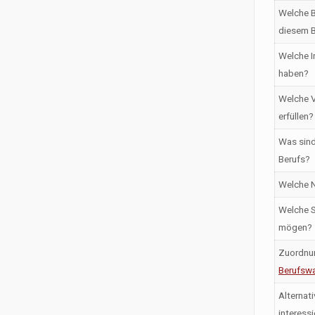
Welche B
diesem B
Welche I
haben?
Welche V
erfüllen?
Was sind
Berufs?
Welche N
Welche S
mögen?
Zuordnu
Berufswa
Alternati
interess