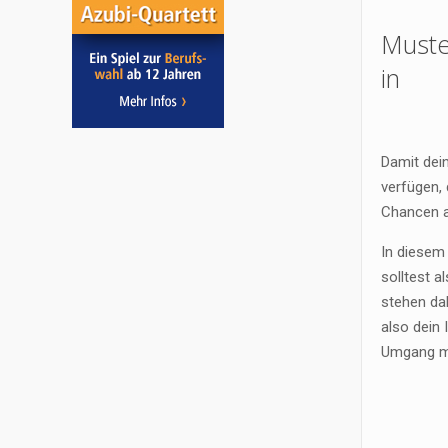
Muste
in
Damit dein
verfügen,
Chancen a
In diesem
solltest a
stehen da
also dein
Umgang mi