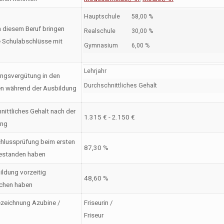
Hauptschule
58,00 %
n diesem Beruf bringen
Realschule
30,00 %
 Schulabschlüsse mit
Gymnasium
6,00 %
Lehrjahr
ngsvergütung in den
Durchschnittliches Gehalt
en während der Ausbildung
nittliches Gehalt nach der
1.315 € - 2.150 €
ung
hlussprüfung beim ersten
87,30 %
estanden haben
ildung vorzeitig
48,60 %
chen haben
zeichnung Azubine /
Friseurin /
Friseur