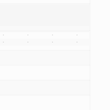
-
-
-
-
-
-
-
-