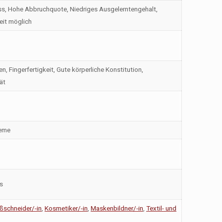
s, Hohe Abbruchquote, Niedriges Ausgelerntengehalt,
eit möglich
, Fingerfertigkeit, Gute körperliche Konstitution,
ät
leme
ss
ßschneider/-in
,
Kosmetiker/-in
,
Maskenbildner/-in
,
Textil- und