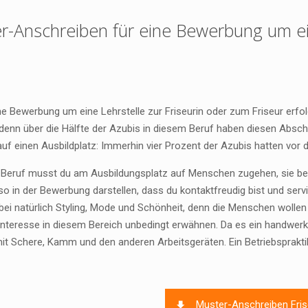
r-Anschreiben für eine Bewerbung um ein
e Bewerbung um eine Lehrstelle zur Friseurin oder zum Friseur erfol
 denn über die Hälfte der Azubis in diesem Beruf haben diesen Abs
uf einen Ausbildplatz: Immerhin vier Prozent der Azubis hatten vor 
 Beruf musst du am Ausbildungsplatz auf Menschen zugehen, sie ber
lso in der Bewerbung darstellen, dass du kontaktfreudig bist und ser
bei natürlich Styling, Mode und Schönheit, denn die Menschen wolle
 Interesse in diesem Bereich unbedingt erwähnen. Da es ein handwerk
t Schere, Kamm und den anderen Arbeitsgeräten. Ein Betriebsprakt
Muster-Anschreiben Fris