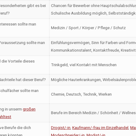
esonderheiten gibt es bei
Chancen für Bewerber ohne Hauptschulabschlus
eruf?
Schulische Ausbildung möglich, Selbstständigk
nteressen sollte man
Medizin / Sport / Körper / Pflege / Schutz
oraussetzung sollte man
Einfühlungsvermögen, Sinn für Farben und Formen
Kommunikationstalent, Kontaktfreude, Kreativit
 die Vorteile dieses
Trinkgeld, viel Kontakt mit Menschen
achteile hat dieser Beruf?
Mögliche Hauterkrankungen, Wirbelsäulenprob
chulfächer sollte man
Chemie, Deutsch, Technik, Werken
ng in unserm
großen
Berufe im Bereich Medizin / Schönheit / Wellne
hltest
ve Berufe die dich
Drogist/-in
,
Kaufmann/-frau im Einzelhandel
,
Ma
ieren könnten
Modeschneider/-in
,
Modist/-in