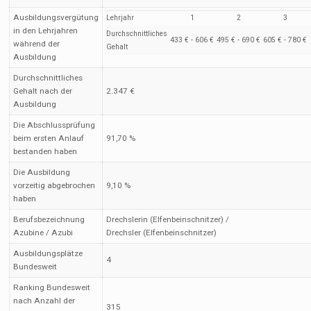
Ausbildungsvergütung
Lehrjahr
1
2
3
in den Lehrjahren
Durchschnittliches
433 € - 606 €
495 € - 690 €
605 € - 780 €
während der
Gehalt
Ausbildung
Durchschnittliches
Gehalt nach der
2.347 €
Ausbildung
Die Abschlussprüfung
beim ersten Anlauf
91,70 %
bestanden haben
Die Ausbildung
vorzeitig abgebrochen
9,10 %
haben
Berufsbezeichnung
Drechslerin (Elfenbeinschnitzer) /
Azubine / Azubi
Drechsler (Elfenbeinschnitzer)
Ausbildungsplätze
4
Bundesweit
Ranking Bundesweit
nach Anzahl der
315