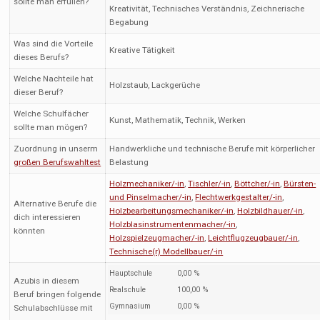
sollte man erfüllen?
Kreativität, Technisches Verständnis, Zeichnerische
Begabung
Was sind die Vorteile
Kreative Tätigkeit
dieses Berufs?
Welche Nachteile hat
Holzstaub, Lackgerüche
dieser Beruf?
Welche Schulfächer
Kunst, Mathematik, Technik, Werken
sollte man mögen?
Zuordnung in unserm
Handwerkliche und technische Berufe mit körperlicher
großen Berufswahltest
Belastung
Holzmechaniker/-in
,
Tischler/-in
,
Böttcher/-in
,
Bürsten-
und Pinselmacher/-in
,
Flechtwerkgestalter/-in
,
Alternative Berufe die
Holzbearbeitungsmechaniker/-in
,
Holzbildhauer/-in
,
dich interessieren
Holzblasinstrumentenmacher/-in
,
könnten
Holzspielzeugmacher/-in
,
Leichtflugzeugbauer/-in
,
Technische(r) Modellbauer/-in
Hauptschule
0,00 %
Azubis in diesem
Realschule
100,00 %
Beruf bringen folgende
Gymnasium
0,00 %
Schulabschlüsse mit