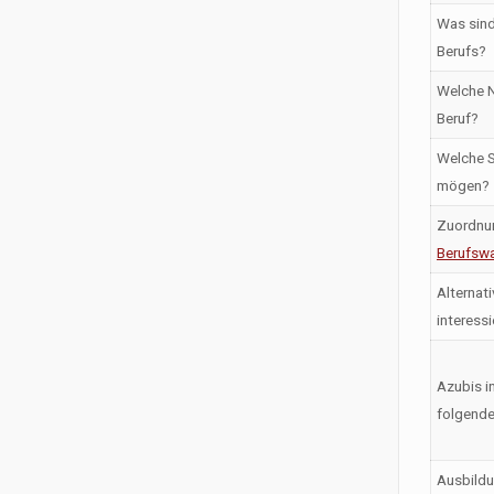
Was sind
Berufs?
Welche N
Beruf?
Welche S
mögen?
Zuordnu
Berufswa
Alternati
interess
Azubis i
folgende
Ausbildu