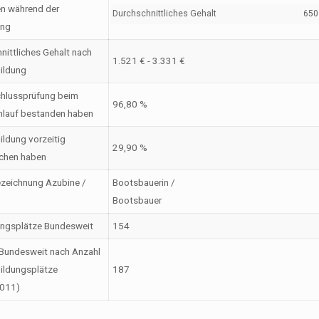
en während der
Durchschnittliches Gehalt
650 
ung
nittliches Gehalt nach
1.521 € - 3.331 €
ildung
hlussprüfung beim
96,80 %
nlauf bestanden haben
ildung vorzeitig
29,90 %
chen haben
zeichnung Azubine /
Bootsbauerin /
Bootsbauer
ungsplätze Bundesweit
154
Bundesweit nach Anzahl
ildungsplätze
187
2011)