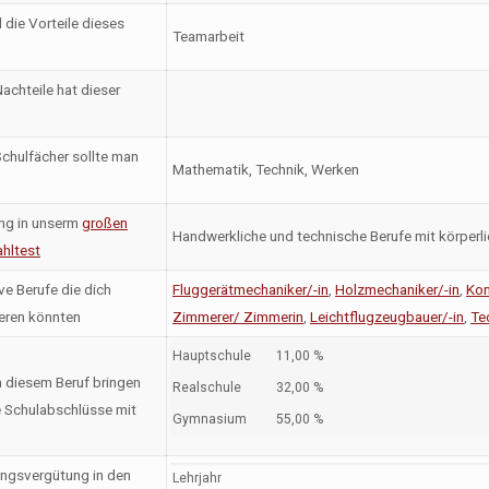
 die Vorteile dieses
Teamarbeit
achteile hat dieser
chulfächer sollte man
Mathematik, Technik, Werken
ng in unserm
großen
Handwerkliche und technische Berufe mit körperl
hltest
ve Berufe die dich
Fluggerätmechaniker/-in
,
Holzmechaniker/-in
,
Kon
ieren könnten
Zimmerer/ Zimmerin
,
Leichtflugzeugbauer/-in
,
Te
Hauptschule
11,00 %
n diesem Beruf bringen
Realschule
32,00 %
 Schulabschlüsse mit
Gymnasium
55,00 %
ngsvergütung in den
Lehrjahr