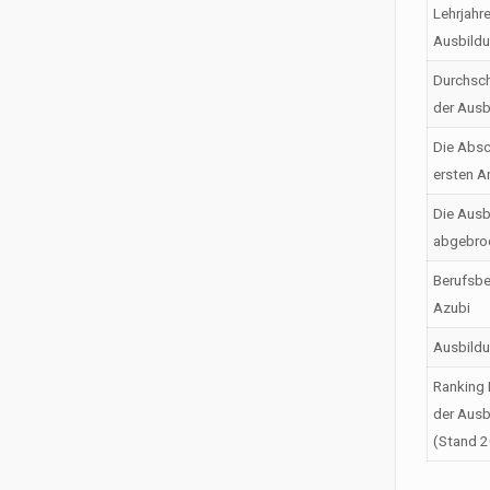
Lehrjahr
Ausbild
Durchsch
der Ausb
Die Absc
ersten A
Die Ausb
abgebro
Berufsbe
Azubi
Ausbild
Ranking 
der Ausb
(Stand 