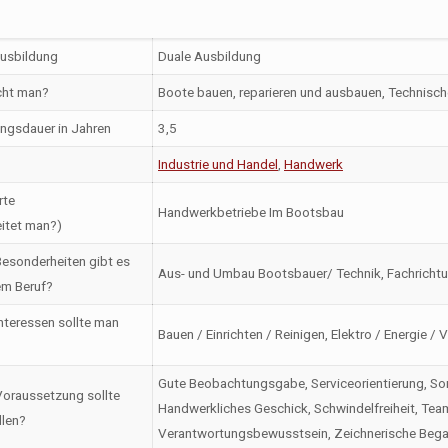
Ausbildung
Duale Ausbildung
ht man?
Boote bauen, reparieren und ausbauen, Technische
ngsdauer in Jahren
3,5
Industrie und Handel
,
Handwerk
rte
Handwerkbetriebe Im Bootsbau
itet man?)
esonderheiten gibt es
Aus- und Umbau Bootsbauer/ Technik, Fachrichtu
em Beruf?
nteressen sollte man
Bauen / Einrichten / Reinigen, Elektro / Energie /
Gute Beobachtungsgabe, Serviceorientierung, Sorgfa
oraussetzung sollte
Handwerkliches Geschick, Schwindelfreiheit, Tea
llen?
Verantwortungsbewusstsein, Zeichnerische Beg