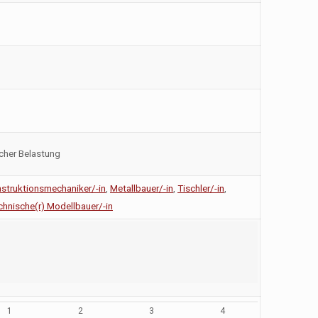
icher Belastung
struktionsmechaniker/-in
,
Metallbauer/-in
,
Tischler/-in
,
chnische(r) Modellbauer/-in
1
2
3
4