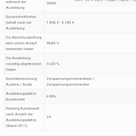
939 € - 957 €
992 € - 1.008 €
1.050 € - 1.
während der
Gehalt
Ausbildung
Durchschnittliches
Gehalt nach der
1.845 € - 3.185 €
Ausbildung
Die Abschlussprüfung
beim ersten Anlauf
98,80 %
bestanden haben
Die Ausbildung
vorzeitig abgebrochen
16,00 %
haben
Berufsbezeichnung
Zerspannungsmechanikerin /
Azubine / Azubi
Zerspannungsmechaniker
Ausbildungsplätze
6.806
Bundesweit
Ranking Bundesweit
nach Anzahl der
24
Ausbildungsplätze
(Stand 2011)