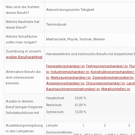
Was sind die Vorteile
Abwechslungsreiche Tätigkeit
dieses Berufs?
Welche Nachteile hat
Termindruck
dieser Beruf?
Welche Schulfächer
Mathematik, Physik, Technik, Werken
sollte man mögen?
Zuordnung in unserm
Handwerkliche und technische Berufe mit körperlicher
großen Berufswahltest
Feinwerkmechaniker/-in
,
Fertigungsmechaniker/-in
,
Flu
Alternative Berufe die
in
,
Industriemechaniker/-in
,
Konstruktionsmechaniker/-
dich interessieren
in
,
Werkzeugmechaniker/-in
,
Zweiradmechatroniker/in
,
könnten
Anlagenmechaniker/-in
,
Chirurgiemechaniker/-in
,
Land
Baumaschinenmechatroniker/-in
,
Metallschleifer/-in
Hauptschule
24,00 %
Azubis in diesem
Realschule
61,00 %
Beruf bringen folgende
Gymnasium
12,00 %
Schulabschlüsse mit
Ausbildungsvergütung
Lehrjahr
1
2
3
in den Lehrjahren
Durchschnittliches