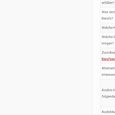
erfüllen?
Was sind
Berufs?
Welche N
Welche S
mögen?
Zuordnu
Berufswa
Alternati
interess
Azubis i
folgende
Ausbildu