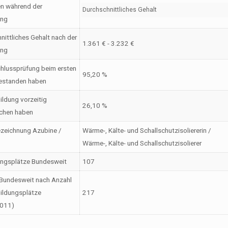
en während der
Durchschnittliches Gehalt
ung
nittliches Gehalt nach der
1.361 € - 3.232 €
ung
hlussprüfung beim ersten
95,20 %
estanden haben
ildung vorzeitig
26,10 %
chen haben
zeichnung Azubine /
Wärme-, Kälte- und Schallschutzisoliererin /
Wärme-, Kälte- und Schallschutzisolierer
ungsplätze Bundesweit
107
Bundesweit nach Anzahl
ildungsplätze
217
2011)