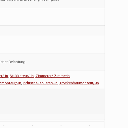
icher Belastung
r/-in
,
Stukkateur/-in
,
Zimmerer/ Zimmerin
,
nmonteur/-in
,
Industrie-Isolierer/-in
,
Trockenbaumonteur/-in
-
-
-
-