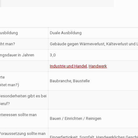
Ausbildung
Duale Ausbildung
ht man?
Gebäude gegen Wärmeverlust, Kälteverlust und
ngsdauer in Jahren
3,0
Industrie und Handel
,
Handwerk
rte
Baubranche, Baustelle
itet man?)
esonderheiten gibt es bei
eruf?
nteressen sollte man
Bauen / Einrichten / Reinigen
oraussetzung sollte man
Fingerfertigkeit, Sorgfalt, Handwerkliches Gesc