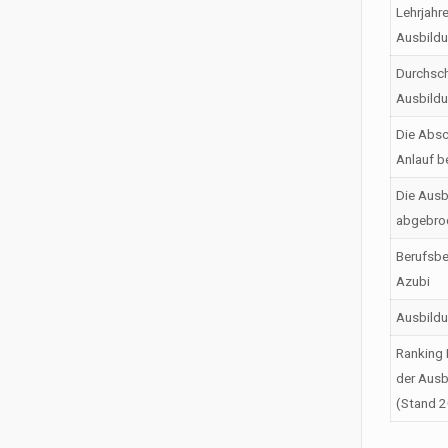
Lehrjahr
Ausbild
Durchsch
Ausbild
Die Absc
Anlauf b
Die Ausb
abgebro
Berufsbe
Azubi
Ausbild
Ranking 
der Ausb
(Stand 