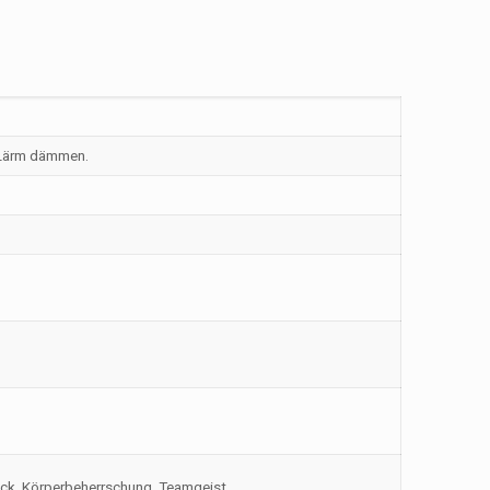
 Lärm dämmen.
hick, Körperbeherrschung, Teamgeist