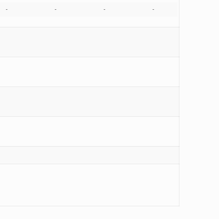
-
-
-
-