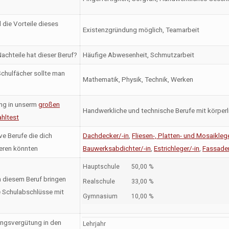
 die Vorteile dieses
Existenzgründung möglich, Teamarbeit
achteile hat dieser Beruf?
Häufige Abwesenheit, Schmutzarbeit
chulfächer sollte man
Mathematik, Physik, Technik, Werken
ng in unserm
großen
Handwerkliche und technische Berufe mit körperl
hltest
ve Berufe die dich
Dachdecker/-in
,
Fliesen-, Platten- und Mosaiklege
ieren könnten
Bauwerksabdichter/-in
,
Estrichleger/-in
,
Fassade
Hauptschule
50,00 %
n diesem Beruf bringen
Realschule
33,00 %
 Schulabschlüsse mit
Gymnasium
10,00 %
ngsvergütung in den
Lehrjahr