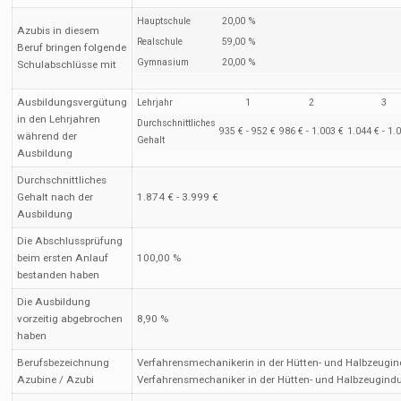
Hauptschule
20,00 %
Azubis in diesem
Realschule
59,00 %
Beruf bringen folgende
Gymnasium
20,00 %
Schulabschlüsse mit
Ausbildungsvergütung
Lehrjahr
1
2
3
in den Lehrjahren
Durchschnittliches
935 € - 952 €
986 € - 1.003 €
1.044 € - 1.
während der
Gehalt
Ausbildung
Durchschnittliches
Gehalt nach der
1.874 € - 3.999 €
Ausbildung
Die Abschlussprüfung
beim ersten Anlauf
100,00 %
bestanden haben
Die Ausbildung
vorzeitig abgebrochen
8,90 %
haben
Berufsbezeichnung
Verfahrensmechanikerin in der Hütten- und Halbzeugind
Azubine / Azubi
Verfahrensmechaniker in der Hütten- und Halbzeugindu