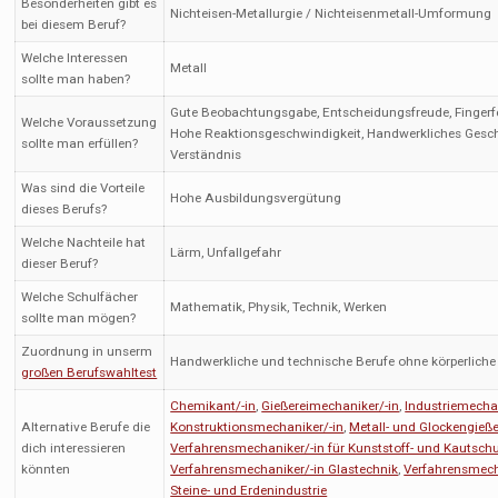
Besonderheiten gibt es
Nichteisen-Metallurgie / Nichteisenmetall-Umformung
bei diesem Beruf?
Welche Interessen
Metall
sollte man haben?
Gute Beobachtungsgabe, Entscheidungsfreude, Fingerfert
Welche Voraussetzung
Hohe Reaktionsgeschwindigkeit, Handwerkliches Gesch
sollte man erfüllen?
Verständnis
Was sind die Vorteile
Hohe Ausbildungsvergütung
dieses Berufs?
Welche Nachteile hat
Lärm, Unfallgefahr
dieser Beruf?
Welche Schulfächer
Mathematik, Physik, Technik, Werken
sollte man mögen?
Zuordnung in unserm
Handwerkliche und technische Berufe ohne körperliche
großen Berufswahltest
Chemikant/-in
,
Gießereimechaniker/-in
,
Industriemechan
Alternative Berufe die
Konstruktionsmechaniker/-in
,
Metall- und Glockengieße
dich interessieren
Verfahrensmechaniker/-in für Kunststoff- und Kautsch
könnten
Verfahrensmechaniker/-in Glastechnik
,
Verfahrensmecha
Steine- und Erdenindustrie