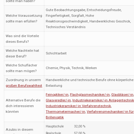
sollte man haben?
Gute Beobachtungsgabe, Entscheidungsfreude,
Welche Voraussetzung
Fingerfertigkeit, Sorgfalt, Hohe
sollte man erfüllen?
Reaktionsgeschwindigkeit, Handwerkliches Geschick,
Technisches Verständnis
Was sind die Vorteile
dieses Berufs?
Welche Nachteile hat
Schichtarbeit
dieser Beruf?
Welche Schulfächer
Chemie, Physik, Technik, Werken
sollte man mögen?
Zuordnung in unserm
Handwerkliche und technische Berufe ohne körperliche
großen Berufswahltest
Belastung
Feinoptiker/-in
,
Flachglasmechaniker/-in
,
Glasbläser/-in
Alternative Berufe die
Glasveredler/-in
,
Industriekeramiker/-in Anlagentechni
dich interessieren
Industriekeramiker/-in Verfahrenstechnik
,
könnten
Thermometermacher/-in
,
Verfahrensmechaniker/-in für
Brillenoptik
Hauptschule
32,00 %
Azubis in diesem
Realschule
57,00 %