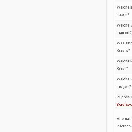
Welche I
haben?
Welche V
man erfü
Was sind
Berufs?
Welche N
Beruf?
Welche S
mögen?
Zuordnu
Berufswa
Alternati
interess