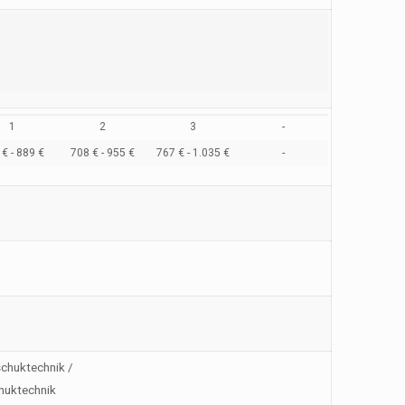
1
2
3
-
€ - 889 €
708 € - 955 €
767 € - 1.035 €
-
schuktechnik /
huktechnik