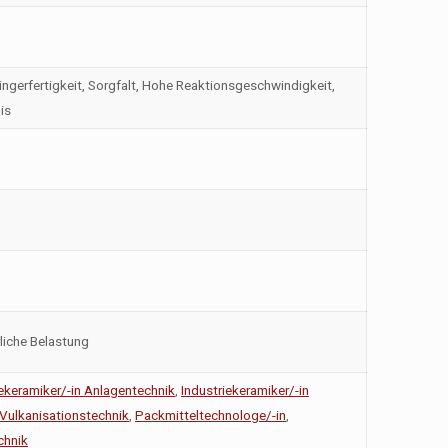
gerfertigkeit, Sorgfalt, Hohe Reaktionsgeschwindigkeit,
is
liche Belastung
iekeramiker/-in Anlagentechnik
,
Industriekeramiker/-in
 Vulkanisationstechnik
,
Packmitteltechnologe/-in
,
chnik