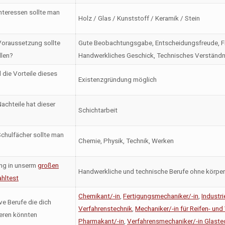
nteressen sollte man
Holz / Glas / Kunststoff / Keramik / Stein
oraussetzung sollte
Gute Beobachtungsgabe, Entscheidungsfreude, Fin
llen?
Handwerkliches Geschick, Technisches Verständn
 die Vorteile dieses
Existenzgründung möglich
achteile hat dieser
Schichtarbeit
chulfächer sollte man
Chemie, Physik, Technik, Werken
ng in unserm
großen
Handwerkliche und technische Berufe ohne körper
hltest
Chemikant/-in
,
Fertigungsmechaniker/-in
,
Industr
ve Berufe die dich
Verfahrenstechnik
,
Mechaniker/-in für Reifen- und
ieren könnten
Pharmakant/-in
,
Verfahrensmechaniker/-in Glaste