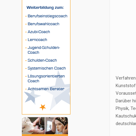
Verfahren
Kunststoff
Vorausset
Darüber h
Physik, T
Kautschukt
deutschla