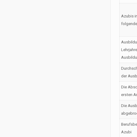
Azubis i
folgende
Ausbildu
Lehrjahr
Ausbild
Durchsch
der Ausb
Die Absc
ersten A
Die Ausb
abgebro
Berufsbe
Azubi