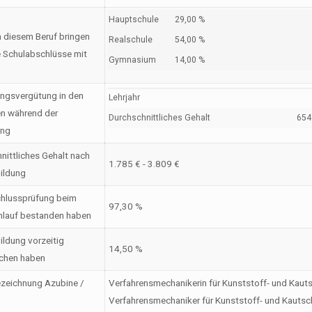
Hauptschule
29,00 %
n diesem Beruf bringen
Realschule
54,00 %
 Schulabschlüsse mit
Gymnasium
14,00 %
ngsvergütung in den
Lehrjahr
en während der
Durchschnittliches Gehalt
654 
ung
nittliches Gehalt nach
1.785 € - 3.809 €
ildung
hlussprüfung beim
97,30 %
nlauf bestanden haben
ildung vorzeitig
14,50 %
chen haben
zeichnung Azubine /
Verfahrensmechanikerin für Kunststoff- und Kaut
Verfahrensmechaniker für Kunststoff- und Kautsc