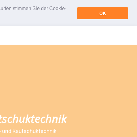
urfen stimmen Sie der Cookie-
OK
tschuktechnik
- und Kautschuktechnik