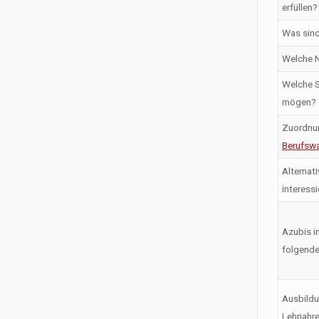
erfüllen?
Was sind
Welche N
Welche S
mögen?
Zuordnu
Berufswa
Alternati
interess
Azubis i
folgende
Ausbildu
Lehrjahr