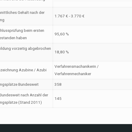
nittliches Gehalt nach der
1.767 € - 3.770 €
ung
hlussprüfung beim ersten
95,60 %
estanden haben
ildung vorzeitig abgebrochen
18,80 %
Verfahrensmachanikerin /
zeichnung Azubine / Azubi
Verfahrenmechaniker
ungsplätze Bundesweit
358
Bundesweit nach Anzahl der
145
ngsplätze (Stand 2011)