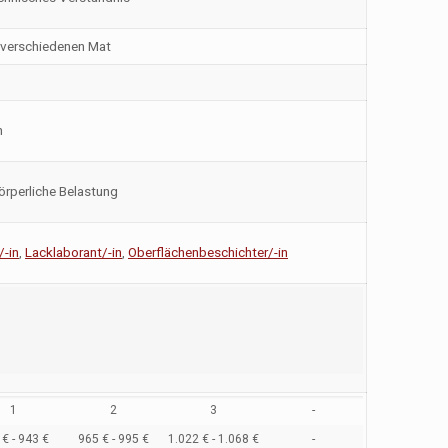
 verschiedenen Mat
n
örperliche Belastung
/-in
,
Lacklaborant/-in
,
Oberflächenbeschichter/-in
1
2
3
-
€ - 943 €
965 € - 995 €
1.022 € - 1.068 €
-