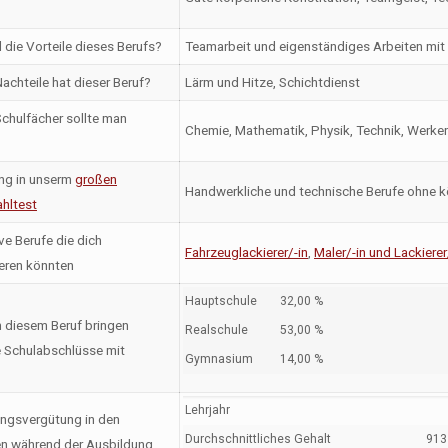
 die Vorteile dieses Berufs?
Teamarbeit und eigenständiges Arbeiten mit
achteile hat dieser Beruf?
Lärm und Hitze, Schichtdienst
chulfächer sollte man
Chemie, Mathematik, Physik, Technik, Werke
ng in unserm
großen
Handwerkliche und technische Berufe ohne k
hltest
ve Berufe die dich
Fahrzeuglackierer/-in
,
Maler/-in und Lackierer
ieren könnten
Hauptschule
32,00 %
n diesem Beruf bringen
Realschule
53,00 %
 Schulabschlüsse mit
Gymnasium
14,00 %
Lehrjahr
ngsvergütung in den
Durchschnittliches Gehalt
913 
en während der Ausbildung