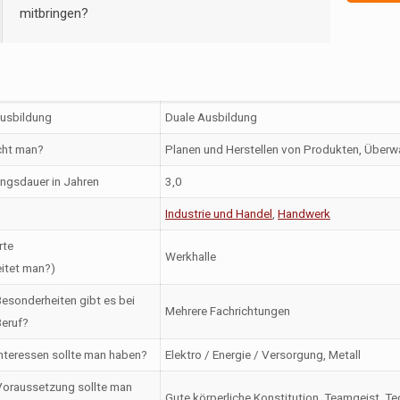
mitbringen?
Ausbildung
Duale Ausbildung
ht man?
Planen und Herstellen von Produkten, Über
ngsdauer in Jahren
3,0
Industrie und Handel
,
Handwerk
rte
Werkhalle
itet man?)
esonderheiten gibt es bei
Mehrere Fachrichtungen
eruf?
nteressen sollte man haben?
Elektro / Energie / Versorgung, Metall
oraussetzung sollte man
Gute körperliche Konstitution, Teamgeist, T