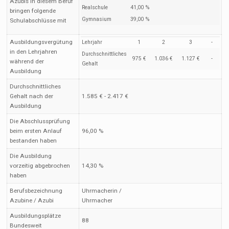
Azubis in diesem Beruf
Realschule
41,00 %
bringen folgende
Gymnasium
39,00 %
Schulabschlüsse mit
Ausbildungsvergütung
Lehrjahr
1
2
3
-
in den Lehrjahren
Durchschnittliches
975 €
1.036 €
1.127 €
-
während der
Gehalt
Ausbildung
Durchschnittliches
Gehalt nach der
1.585 € - 2.417 €
Ausbildung
Die Abschlussprüfung
beim ersten Anlauf
96,00 %
bestanden haben
Die Ausbildung
vorzeitig abgebrochen
14,30 %
haben
Berufsbezeichnung
Uhrmacherin /
Azubine / Azubi
Uhrmacher
Ausbildungsplätze
88
Bundesweit