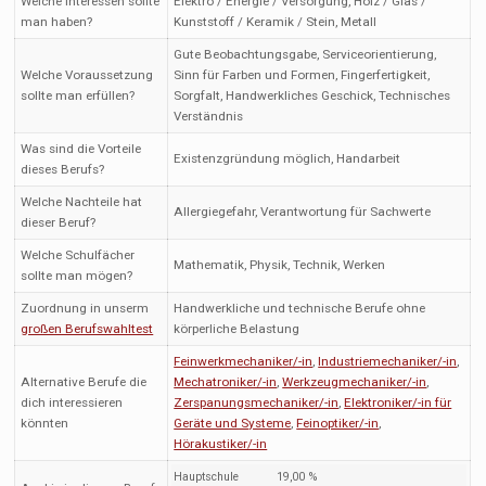
Welche Interessen sollte
Elektro / Energie / Versorgung, Holz / Glas /
man haben?
Kunststoff / Keramik / Stein, Metall
Gute Beobachtungsgabe, Serviceorientierung,
Welche Voraussetzung
Sinn für Farben und Formen, Fingerfertigkeit,
sollte man erfüllen?
Sorgfalt, Handwerkliches Geschick, Technisches
Verständnis
Was sind die Vorteile
Existenzgründung möglich, Handarbeit
dieses Berufs?
Welche Nachteile hat
Allergiegefahr, Verantwortung für Sachwerte
dieser Beruf?
Welche Schulfächer
Mathematik, Physik, Technik, Werken
sollte man mögen?
Zuordnung in unserm
Handwerkliche und technische Berufe ohne
großen Berufswahltest
körperliche Belastung
Feinwerkmechaniker/-in
,
Industriemechaniker/-in
,
Alternative Berufe die
Mechatroniker/-in
,
Werkzeugmechaniker/-in
,
dich interessieren
Zerspanungsmechaniker/-in
,
Elektroniker/-in für
könnten
Geräte und Systeme
,
Feinoptiker/-in
,
Hörakustiker/-in
Hauptschule
19,00 %