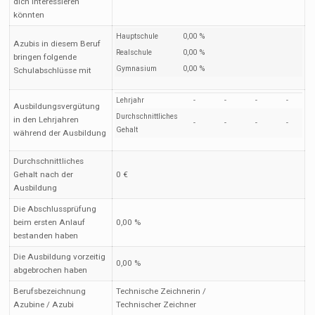
dich interessieren
könnten
Hauptschule
0,00 %
Azubis in diesem Beruf
Realschule
0,00 %
bringen folgende
Gymnasium
0,00 %
Schulabschlüsse mit
Lehrjahr
-
-
-
-
Ausbildungsvergütung
Durchschnittliches
in den Lehrjahren
-
-
-
-
Gehalt
während der Ausbildung
Durchschnittliches
Gehalt nach der
0 €
Ausbildung
Die Abschlussprüfung
beim ersten Anlauf
0,00 %
bestanden haben
Die Ausbildung vorzeitig
0,00 %
abgebrochen haben
Berufsbezeichnung
Technische Zeichnerin /
Azubine / Azubi
Technischer Zeichner