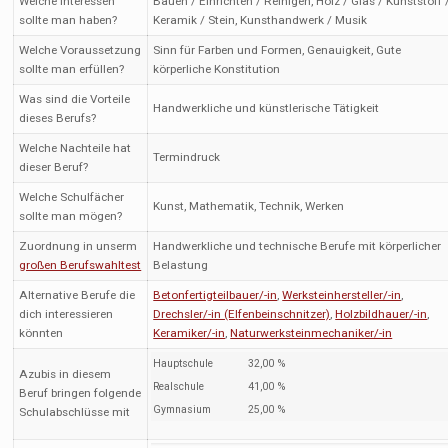
Welche Interessen
Bauen / Einrichten / Reinigen, Holz / Glas / Kunststoff 
sollte man haben?
Keramik / Stein, Kunsthandwerk / Musik
Welche Voraussetzung
Sinn für Farben und Formen, Genauigkeit, Gute
sollte man erfüllen?
körperliche Konstitution
Was sind die Vorteile
Handwerkliche und künstlerische Tätigkeit
dieses Berufs?
Welche Nachteile hat
Termindruck
dieser Beruf?
Welche Schulfächer
Kunst, Mathematik, Technik, Werken
sollte man mögen?
Zuordnung in unserm
Handwerkliche und technische Berufe mit körperlicher
großen Berufswahltest
Belastung
Alternative Berufe die
Betonfertigteilbauer/-in
,
Werksteinhersteller/-in
,
dich interessieren
Drechsler/-in (Elfenbeinschnitzer)
,
Holzbildhauer/-in
,
könnten
Keramiker/-in
,
Naturwerksteinmechaniker/-in
Hauptschule
32,00 %
Azubis in diesem
Realschule
41,00 %
Beruf bringen folgende
Gymnasium
25,00 %
Schulabschlüsse mit