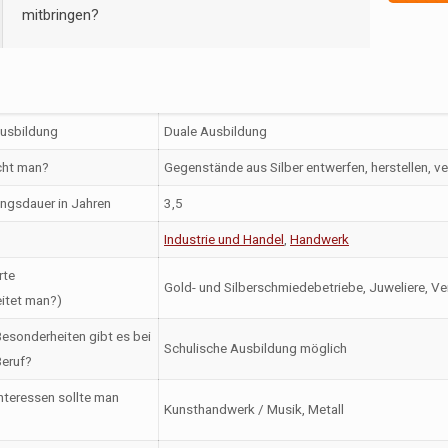
mitbringen?
Ausbildung
Duale Ausbildung
ht man?
Gegenstände aus Silber entwerfen, herstellen, ve
ngsdauer in Jahren
3,5
Industrie und Handel
,
Handwerk
rte
Gold- und Silberschmiedebetriebe, Juweliere, V
itet man?)
esonderheiten gibt es bei
Schulische Ausbildung möglich
eruf?
nteressen sollte man
Kunsthandwerk / Musik, Metall