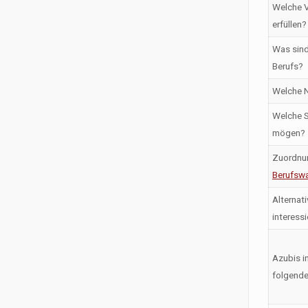
Welche V
erfüllen?
Was sind
Berufs?
Welche N
Welche S
mögen?
Zuordnu
Berufswa
Alternati
interess
Azubis i
folgende