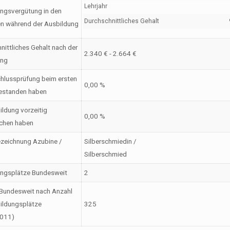
Lehrjahr
ngsvergütung in den
Durchschnittliches Gehalt
en während der Ausbildung
nittliches Gehalt nach der
2.340 € - 2.664 €
ung
hlussprüfung beim ersten
0,00 %
estanden haben
ildung vorzeitig
0,00 %
chen haben
zeichnung Azubine /
Silberschmiedin /
Silberschmied
ungsplätze Bundesweit
2
Bundesweit nach Anzahl
ildungsplätze
325
2011)