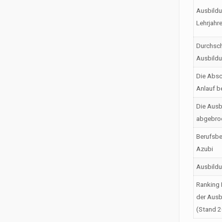
Ausbildu
Lehrjahr
Durchsch
Ausbild
Die Absc
Anlauf b
Die Ausb
abgebro
Berufsbe
Azubi
Ausbild
Ranking 
der Ausb
(Stand 