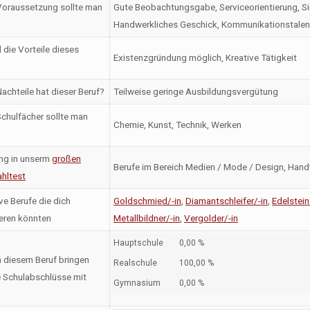
oraussetzung sollte man
Gute Beobachtungsgabe, Serviceorientierung, Sinn
Handwerkliches Geschick, Kommunikationstalent
 die Vorteile dieses
Existenzgründung möglich, Kreative Tätigkeit
achteile hat dieser Beruf?
Teilweise geringe Ausbildungsvergütung
chulfächer sollte man
Chemie, Kunst, Technik, Werken
ng in unserm
großen
Berufe im Bereich Medien / Mode / Design, Hand
hltest
ve Berufe die dich
Goldschmied/-in
,
Diamantschleifer/-in
,
Edelstein
ieren könnten
Metallbildner/-in
,
Vergolder/-in
Hauptschule
0,00 %
n diesem Beruf bringen
Realschule
100,00 %
 Schulabschlüsse mit
Gymnasium
0,00 %