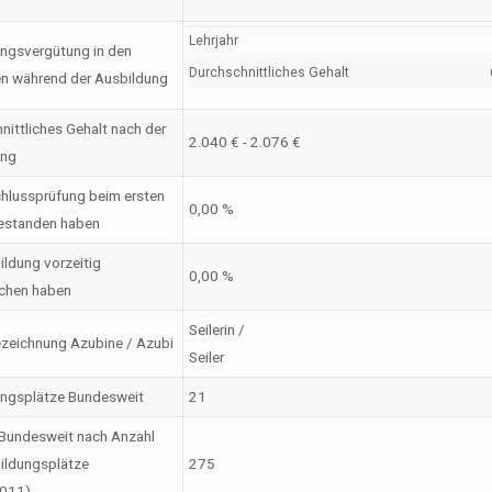
Lehrjahr
ngsvergütung in den
Durchschnittliches Gehalt
en während der Ausbildung
nittliches Gehalt nach der
2.040 € - 2.076 €
ung
hlussprüfung beim ersten
0,00 %
estanden haben
ildung vorzeitig
0,00 %
chen haben
Seilerin /
zeichnung Azubine / Azubi
Seiler
ungsplätze Bundesweit
21
Bundesweit nach Anzahl
ildungsplätze
275
2011)