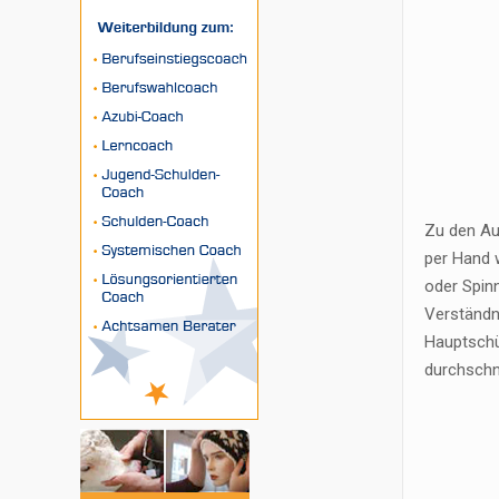
Zu den Auf
per Hand w
oder Spinn
Verständn
Hauptschü
durchschni