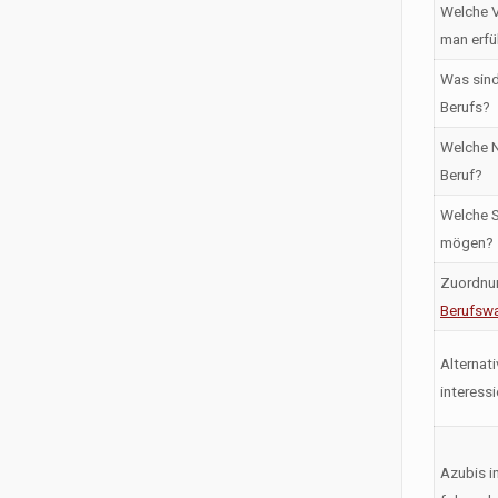
Welche V
man erfü
Was sind
Berufs?
Welche N
Beruf?
Welche S
mögen?
Zuordnu
Berufswa
Alternati
interess
Azubis i