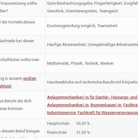
oraussetzung sollte
Gute Beobachtungsgabe, Fingerfertigkeit, Sorgfalt,
llen?
Geschick, Orientierungssinn, Teamgeist
 die Vorteile dieses
Existenzgründung möglich, Teamarbeit
achteile hat dieser
Häufige Abwesenheit, Unregelmäßige Arbeitszeit
chulfächer sollte man
Mathematik, Physik, Technik, Werken
ng in unserm
großen
Handwerkliche und technische Berufe mit körperli
hltest
Anlagenmechaniker/-in für Sanitär-, Heizungs- und
ve Berufe die dich
Anlagenmechaniker/-in
,
Brunnenbauer/-in
,
Fachkra
ieren könnten
Industrieservice
,
Fachkraft für Wasserversorgungs
Hauptschule
60,00 %
n diesem Beruf bringen
Realschule
31,00 %