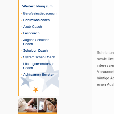
Rohrleitu
sowie Unt
interessie
Vorausset
häufige A
einen Aus