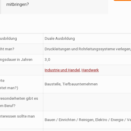
mitbringen?
Ausbildung
Duale Ausbildung
ht man?
Druckleitungen und Rohrleitungssysteme verlegen,
ngsdauer in Jahren
3,0
Industrie und Handel
,
Handwerk
rte
Baustelle, Tiefbauunternehmen
itet man?)
esonderheiten gibt es
em Beruf?
nteressen sollte man
Bauen / Einrichten / Reinigen, Elektro / Energie / 