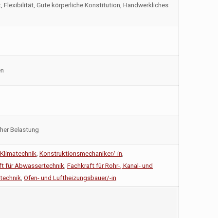
 Flexibilität, Gute körperliche Konstitution, Handwerkliches
en
cher Belastung
 Klimatechnik
,
Konstruktionsmechaniker/-in
,
ft für Abwassertechnik
,
Fachkraft für Rohr-, Kanal- und
technik
,
Ofen- und Luftheizungsbauer/-in