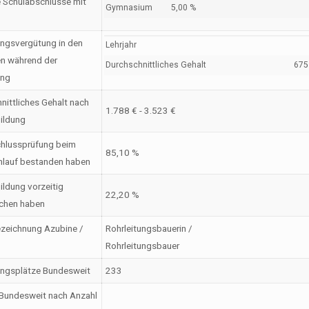
 Schulabschlüsse mit
Gymnasium
5,00 %
ngsvergütung in den
Lehrjahr
en während der
Durchschnittliches Gehalt
675 
ung
nittliches Gehalt nach
1.788 € - 3.523 €
ildung
hlussprüfung beim
85,10 %
nlauf bestanden haben
ildung vorzeitig
22,20 %
chen haben
zeichnung Azubine /
Rohrleitungsbauerin /
Rohrleitungsbauer
ungsplätze Bundesweit
233
Bundesweit nach Anzahl