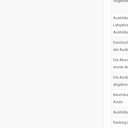
folgende
Ausbildu
Lehrjahr
Ausbild
Durchsch
der Ausb
Die Absc
ersten A
Die Ausb
abgebro
Berufsbe
Azubi
Ausbild
Ranking 