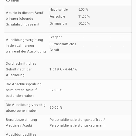
könnten
Hauptschule
6,00 %
Azubis in diesem Beruf
Realschule
31,00 %
bringen folgende
Gymnasium
60,00 %
Schulabschlüsse mit
Lehrjahr
-
-
-
-
Ausbildungsvergütung
Durchschnittliches
in den Lehrjahren
-
-
-
-
Gehalt
während der Ausbildung
Durchschnittliches
Gehalt nach der
1.619 € - 4.447 €
Ausbildung
Die Abschlussprüfung
beim ersten Anlauf
97,00 %
bestanden haben
Die Ausbildung vorzeitig
30,00 %
abgebrochen haben
Berufsbezeichnung
Personaldienstleistungskauffrau /
Azubine / Azubi
Personaldienstleistungskaufmann
Ausbildungsplätze