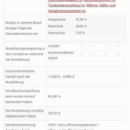
Trockenbaumonteur/-in
,
Wärme-, Kälte- und
Schallschutzisolierer/-in
Hauptschule
41,00 %
Azubis in diesem Beruf
Realschule
46,00 %
bringen folgende
Gymnasium
7,00 %
Schulabschlüsse mit
Lehrjahr
-
-
-
-
Ausbildungsvergütung in
Durchschnittliches
den Lehrjahren während
-
-
-
-
Gehalt
der Ausbildung
Durchschnittliches
Gehalt nach der
1.640 € - 4.485 €
Ausbildung
Die Abschlussprüfung
beim ersten Anlauf
82,40 %
bestanden haben
Die Ausbildung vorzeitig
30,50 %
abgebrochen haben
Berufsbezeichnung
Ofen- und Luftheizungsbauerin /