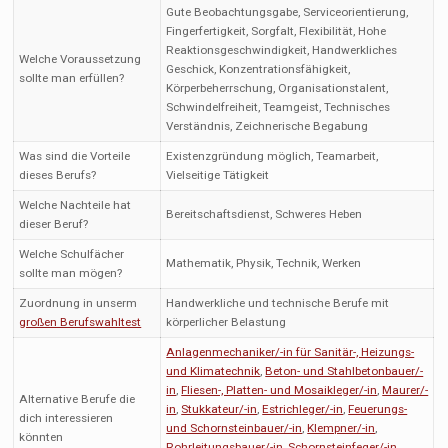
Gute Beobachtungsgabe, Serviceorientierung,
Fingerfertigkeit, Sorgfalt, Flexibilität, Hohe
Reaktionsgeschwindigkeit, Handwerkliches
Welche Voraussetzung
Geschick, Konzentrationsfähigkeit,
sollte man erfüllen?
Körperbeherrschung, Organisationstalent,
Schwindelfreiheit, Teamgeist, Technisches
Verständnis, Zeichnerische Begabung
Was sind die Vorteile
Existenzgründung möglich, Teamarbeit,
dieses Berufs?
Vielseitige Tätigkeit
Welche Nachteile hat
Bereitschaftsdienst, Schweres Heben
dieser Beruf?
Welche Schulfächer
Mathematik, Physik, Technik, Werken
sollte man mögen?
Zuordnung in unserm
Handwerkliche und technische Berufe mit
großen Berufswahltest
körperlicher Belastung
Anlagenmechaniker/-in für Sanitär-, Heizungs-
und Klimatechnik
,
Beton- und Stahlbetonbauer/-
in
,
Fliesen-, Platten- und Mosaikleger/-in
,
Maurer/-
Alternative Berufe die
in
,
Stukkateur/-in
,
Estrichleger/-in
,
Feuerungs-
dich interessieren
und Schornsteinbauer/-in
,
Klempner/-in
,
könnten
Rohrleitungsbauer/-in
,
Schornsteinfeger/-in
,