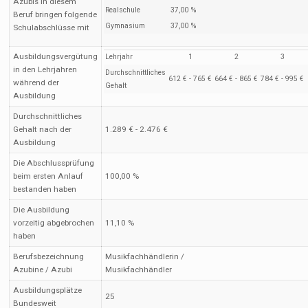
Azubis in diesem
Realschule
37,00 %
Beruf bringen folgende
Gymnasium
37,00 %
Schulabschlüsse mit
Ausbildungsvergütung
Lehrjahr
1
2
3
in den Lehrjahren
Durchschnittliches
612 € - 765 €
664 € - 865 €
784 € - 995 €
während der
Gehalt
Ausbildung
Durchschnittliches
Gehalt nach der
1.289 € - 2.476 €
Ausbildung
Die Abschlussprüfung
beim ersten Anlauf
100,00 %
bestanden haben
Die Ausbildung
vorzeitig abgebrochen
11,10 %
haben
Berufsbezeichnung
Musikfachhändlerin /
Azubine / Azubi
Musikfachhändler
Ausbildungsplätze
25
Bundesweit