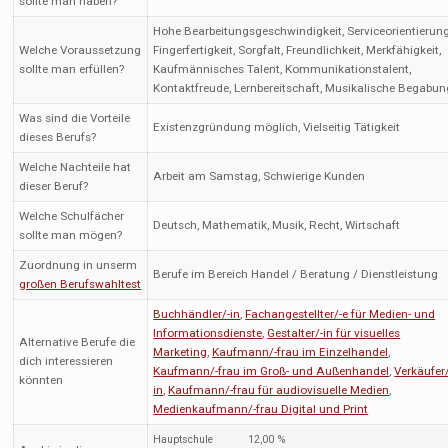
sollte man haben?
Hohe Bearbeitungsgeschwindigkeit, Serviceorientierung
Welche Voraussetzung
Fingerfertigkeit, Sorgfalt, Freundlichkeit, Merkfähigkeit,
sollte man erfüllen?
Kaufmännisches Talent, Kommunikationstalent,
Kontaktfreude, Lernbereitschaft, Musikalische Begabun
Was sind die Vorteile
Existenzgründung möglich, Vielseitig Tätigkeit
dieses Berufs?
Welche Nachteile hat
Arbeit am Samstag, Schwierige Kunden
dieser Beruf?
Welche Schulfächer
Deutsch, Mathematik, Musik, Recht, Wirtschaft
sollte man mögen?
Zuordnung in unserm
Berufe im Bereich Handel / Beratung / Dienstleistung
großen Berufswahltest
Buchhändler/-in
,
Fachangestellter/-e für Medien- und
Informationsdienste
,
Gestalter/-in für visuelles
Alternative Berufe die
Marketing
,
Kaufmann/-frau im Einzelhandel
,
dich interessieren
Kaufmann/-frau im Groß- und Außenhandel
,
Verkäufer/
könnten
in
,
Kaufmann/-frau für audiovisuelle Medien
,
Medienkaufmann/-frau Digital und Print
Hauptschule
12,00 %