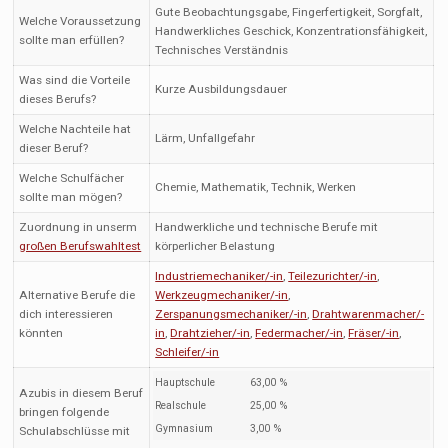
Gute Beobachtungsgabe, Fingerfertigkeit, Sorgfalt,
Welche Voraussetzung
Handwerkliches Geschick, Konzentrationsfähigkeit,
sollte man erfüllen?
Technisches Verständnis
Was sind die Vorteile
Kurze Ausbildungsdauer
dieses Berufs?
Welche Nachteile hat
Lärm, Unfallgefahr
dieser Beruf?
Welche Schulfächer
Chemie, Mathematik, Technik, Werken
sollte man mögen?
Zuordnung in unserm
Handwerkliche und technische Berufe mit
großen Berufswahltest
körperlicher Belastung
Industriemechaniker/-in
,
Teilezurichter/-in
,
Alternative Berufe die
Werkzeugmechaniker/-in
,
dich interessieren
Zerspanungsmechaniker/-in
,
Drahtwarenmacher/-
könnten
in
,
Drahtzieher/-in
,
Federmacher/-in
,
Fräser/-in
,
Schleifer/-in
Hauptschule
63,00 %
Azubis in diesem Beruf
Realschule
25,00 %
bringen folgende
Gymnasium
3,00 %
Schulabschlüsse mit