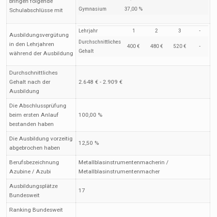
bringen folgende
Gymnasium
37,00 %
Schulabschlüsse mit
Lehrjahr
1
2
3
-
Ausbildungsvergütung
Durchschnittliches
in den Lehrjahren
400 €
480 €
520 €
-
Gehalt
während der Ausbildung
Durchschnittliches
Gehalt nach der
2.648 € - 2.909 €
Ausbildung
Die Abschlussprüfung
beim ersten Anlauf
100,00 %
bestanden haben
Die Ausbildung vorzeitig
12,50 %
abgebrochen haben
Berufsbezeichnung
Metallblasinstrumentenmacherin /
Azubine / Azubi
Metallblasinstrumentenmacher
Ausbildungsplätze
17
Bundesweit
Ranking Bundesweit