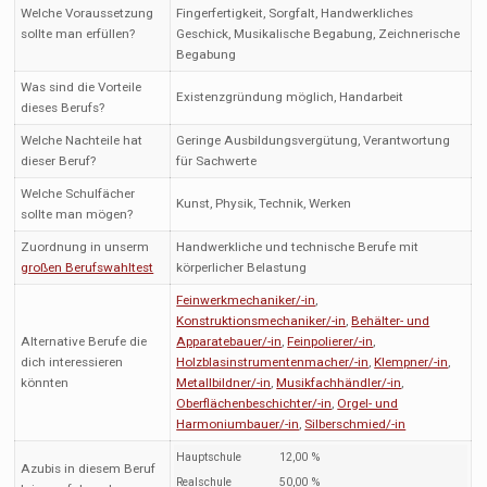
Welche Voraussetzung
Fingerfertigkeit, Sorgfalt, Handwerkliches
sollte man erfüllen?
Geschick, Musikalische Begabung, Zeichnerische
Begabung
Was sind die Vorteile
Existenzgründung möglich, Handarbeit
dieses Berufs?
Welche Nachteile hat
Geringe Ausbildungsvergütung, Verantwortung
dieser Beruf?
für Sachwerte
Welche Schulfächer
Kunst, Physik, Technik, Werken
sollte man mögen?
Zuordnung in unserm
Handwerkliche und technische Berufe mit
großen Berufswahltest
körperlicher Belastung
Feinwerkmechaniker/-in
,
Konstruktionsmechaniker/-in
,
Behälter- und
Alternative Berufe die
Apparatebauer/-in
,
Feinpolierer/-in
,
dich interessieren
Holzblasinstrumentenmacher/-in
,
Klempner/-in
,
könnten
Metallbildner/-in
,
Musikfachhändler/-in
,
Oberflächenbeschichter/-in
,
Orgel- und
Harmoniumbauer/-in
,
Silberschmied/-in
Hauptschule
12,00 %
Azubis in diesem Beruf
Realschule
50,00 %