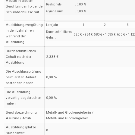
Azubis in diesem
Realschule
50,00 %
Beruf bringen folgende
Gymnasium
50,00 %
Schulabschlüsse mit
Ausbildungsvergütung
Lehrjahr
1
2
3
in den Lehrjahren
Durchschnittliches
520 € - 984 €
580 € - 1.035 €
650 € - 1.12
während der
Gehalt
Ausbildung
Durchschnittliches
Gehalt nach der
2.338 €
Ausbildung
Die Abschlussprüfung
beim ersten Anlauf
0,00 %
bestanden haben
Die Ausbildung
vorzeitig abgebrochen
0,00 %
haben
Berufsbezeichnung
Metall- und Glockengießerin /
Azubine / Azubi
Metall- und Glockengießer
Ausbildungsplätze
8
Bundesweit