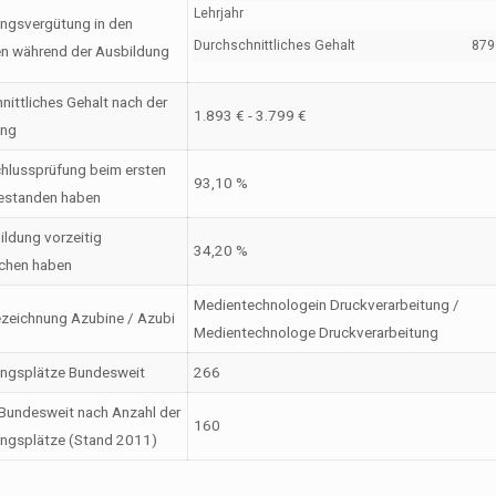
Lehrjahr
ngsvergütung in den
Durchschnittliches Gehalt
879 
en während der Ausbildung
nittliches Gehalt nach der
1.893 € - 3.799 €
ung
hlussprüfung beim ersten
93,10 %
estanden haben
ildung vorzeitig
34,20 %
chen haben
Medientechnologein Druckverarbeitung /
zeichnung Azubine / Azubi
Medientechnologe Druckverarbeitung
ungsplätze Bundesweit
266
Bundesweit nach Anzahl der
160
ngsplätze (Stand 2011)