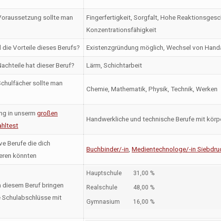
oraussetzung sollte man
Fingerfertigkeit, Sorgfalt, Hohe Reaktionsges
Konzentrationsfähigkeit
 die Vorteile dieses Berufs?
Existenzgründung möglich, Wechsel von Handa
achteile hat dieser Beruf?
Lärm, Schichtarbeit
chulfächer sollte man
Chemie, Mathematik, Physik, Technik, Werken
ng in unserm
großen
Handwerkliche und technische Berufe mit körpe
hltest
ve Berufe die dich
Buchbinder/-in
,
Medientechnologe/-in Siebdru
ieren könnten
Hauptschule
31,00 %
n diesem Beruf bringen
Realschule
48,00 %
 Schulabschlüsse mit
Gymnasium
16,00 %