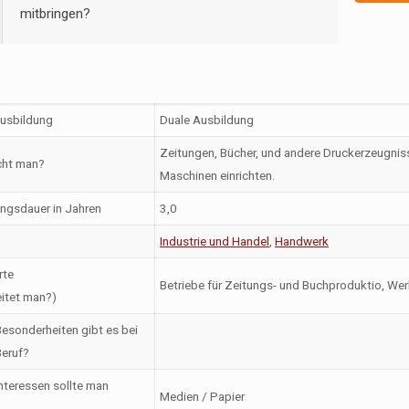
mitbringen?
Ausbildung
Duale Ausbildung
Zeitungen, Bücher, und andere Druckerzeugniss
ht man?
Maschinen einrichten.
ngsdauer in Jahren
3,0
Industrie und Handel
,
Handwerk
rte
Betriebe für Zeitungs- und Buchproduktio, Wer
itet man?)
esonderheiten gibt es bei
eruf?
nteressen sollte man
Medien / Papier