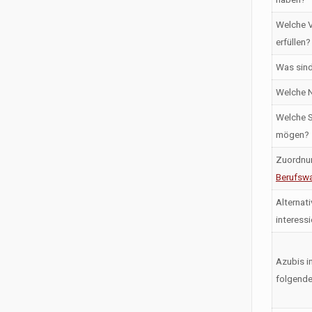
Welche V
erfüllen?
Was sind
Welche N
Welche S
mögen?
Zuordnu
Berufswa
Alternati
interess
Azubis i
folgende