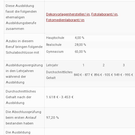
Diese Ausbildung
fasst die folgenden
Dekorvorlagenhersteller/-in
,
Fotolaborant/-in
,
ehemaligen
Fotomedienlaborant/-in
Ausbildungsberufe
zusammen
Hauptschule
4,00 %
Azubis in diesem
Realschule
28,00 %
Beruf bringen folgende
Gymnasium
65,00 %
Schulabschlüsse mit
Ausbildungsvergütung
Lehrjahr
1
2
3
in den Lehrjahren
Durchschnittliches
840 € - 877 €
896 € - 935 €
949 € - 995 €
während der
Gehalt
Ausbildung
Durchschnittliches
Gehalt nach der
1.618 € - 3.453 €
Ausbildung
Die Abschlussprüfung
beim ersten Anlauf
97,20 %
bestanden haben
Die Ausbildung