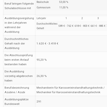
Realschule
53,00 %
Beruf bringen folgende
Gymnasium
11,00 %
Schulabschlüsse mit
Ausbildungsvergütung
Lehrjahr
1
2
3
in den Lehrjahren
Durchschnittliches
589 € - 762 €
618 € - 803 €
661 € - 885 €
während der
Gehalt
Ausbildung
Durchschnittliches
Gehalt nach der
1.620 € - 3.418 €
Ausbildung
Die Abschlussprüfung
beim ersten Anlauf
95,20 %
bestanden haben
Die Ausbildung
vorzeitig abgebrochen
26,30 %
haben
Berufsbezeichnung
Mechanikerin für Karosserieinstandhaltungstechnik /
Azubine / Azubi
Mechaniker für Karosserieinstandhaltungstechnik
Ausbildungsplätze
291
Bundesweit