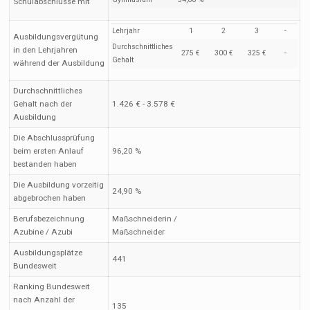
Schulabschlüsse mit
Lehrjahr
1
2
3
-
Ausbildungsvergütung
Durchschnittliches
in den Lehrjahren
275 €
300 €
325 €
-
Gehalt
während der Ausbildung
Durchschnittliches
Gehalt nach der
1.426 € - 3.578 €
Ausbildung
Die Abschlussprüfung
beim ersten Anlauf
96,20 %
bestanden haben
Die Ausbildung vorzeitig
24,90 %
abgebrochen haben
Berufsbezeichnung
Maßschneiderin /
Azubine / Azubi
Maßschneider
Ausbildungsplätze
441
Bundesweit
Ranking Bundesweit
nach Anzahl der
135