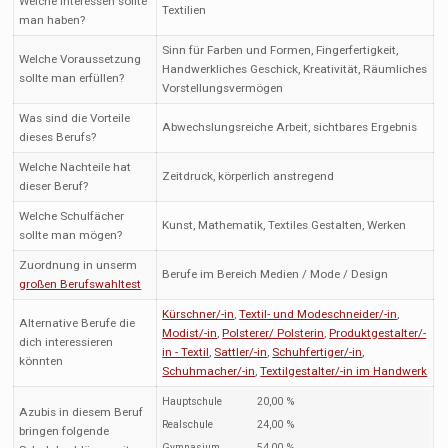
Welche Interessen sollte
Textilien
man haben?
Sinn für Farben und Formen, Fingerfertigkeit,
Welche Voraussetzung
Handwerkliches Geschick, Kreativität, Räumliches
sollte man erfüllen?
Vorstellungsvermögen
Was sind die Vorteile
Abwechslungsreiche Arbeit, sichtbares Ergebnis
dieses Berufs?
Welche Nachteile hat
Zeitdruck, körperlich anstregend
dieser Beruf?
Welche Schulfächer
Kunst, Mathematik, Textiles Gestalten, Werken
sollte man mögen?
Zuordnung in unserm
Berufe im Bereich Medien / Mode / Design
großen Berufswahltest
Kürschner/-in
,
Textil- und Modeschneider/-in
,
Alternative Berufe die
Modist/-in
,
Polsterer/ Polsterin
,
Produktgestalter/-
dich interessieren
in - Textil
,
Sattler/-in
,
Schuhfertiger/-in
,
könnten
Schuhmacher/-in
,
Textilgestalter/-in im Handwerk
Hauptschule
20,00 %
Azubis in diesem Beruf
Realschule
24,00 %
bringen folgende
Gymnasium
54,00 %