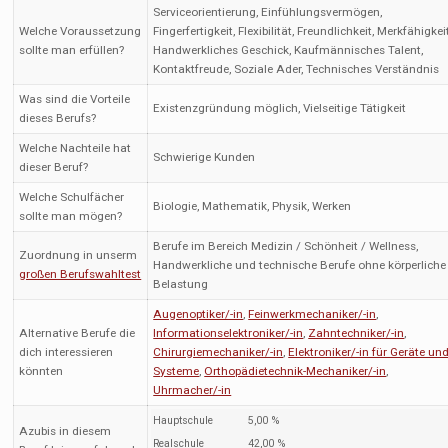
Serviceorientierung, Einfühlungsvermögen,
Welche Voraussetzung
Fingerfertigkeit, Flexibilität, Freundlichkeit, Merkfähigkeit
sollte man erfüllen?
Handwerkliches Geschick, Kaufmännisches Talent,
Kontaktfreude, Soziale Ader, Technisches Verständnis
Was sind die Vorteile
Existenzgründung möglich, Vielseitige Tätigkeit
dieses Berufs?
Welche Nachteile hat
Schwierige Kunden
dieser Beruf?
Welche Schulfächer
Biologie, Mathematik, Physik, Werken
sollte man mögen?
Berufe im Bereich Medizin / Schönheit / Wellness,
Zuordnung in unserm
Handwerkliche und technische Berufe ohne körperliche
großen Berufswahltest
Belastung
Augenoptiker/-in
,
Feinwerkmechaniker/-in
,
Alternative Berufe die
Informationselektroniker/-in
,
Zahntechniker/-in
,
dich interessieren
Chirurgiemechaniker/-in
,
Elektroniker/-in für Geräte un
könnten
Systeme
,
Orthopädietechnik-Mechaniker/-in
,
Uhrmacher/-in
Hauptschule
5,00 %
Azubis in diesem
Realschule
42,00 %