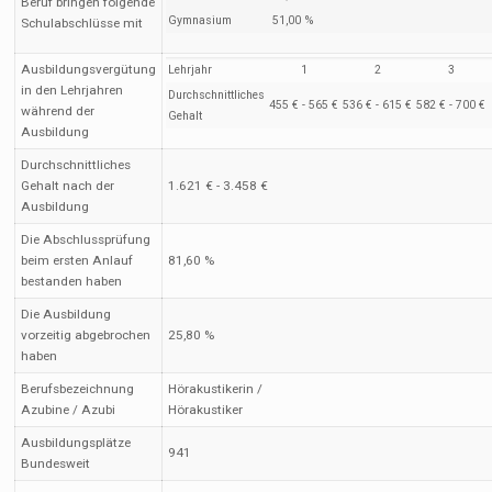
Beruf bringen folgende
Gymnasium
51,00 %
Schulabschlüsse mit
Ausbildungsvergütung
Lehrjahr
1
2
3
in den Lehrjahren
Durchschnittliches
455 € - 565 €
536 € - 615 €
582 € - 700 €
während der
Gehalt
Ausbildung
Durchschnittliches
Gehalt nach der
1.621 € - 3.458 €
Ausbildung
Die Abschlussprüfung
beim ersten Anlauf
81,60 %
bestanden haben
Die Ausbildung
vorzeitig abgebrochen
25,80 %
haben
Berufsbezeichnung
Hörakustikerin /
Azubine / Azubi
Hörakustiker
Ausbildungsplätze
941
Bundesweit