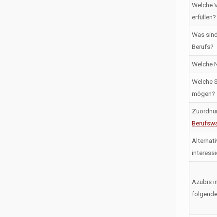
Welche V
erfüllen?
Was sind
Berufs?
Welche N
Welche S
mögen?
Zuordnu
Berufswa
Alternati
interess
Azubis i
folgende