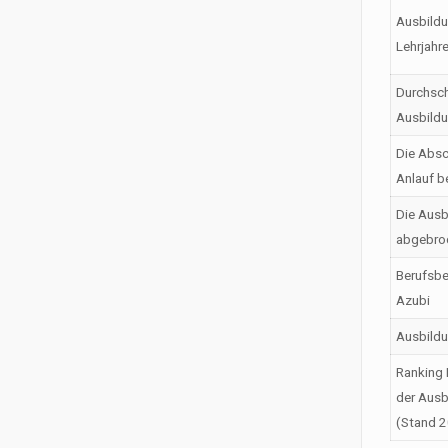
Ausbildu
Lehrjahr
Durchsch
Ausbild
Die Absc
Anlauf b
Die Ausb
abgebro
Berufsbe
Azubi
Ausbild
Ranking 
der Ausb
(Stand 