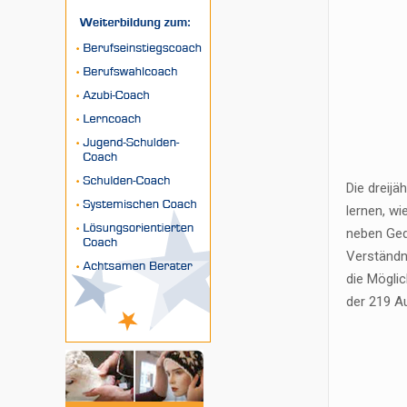
Die dreij
lernen, wi
neben Ged
Verständn
die Mögli
der 219 Au