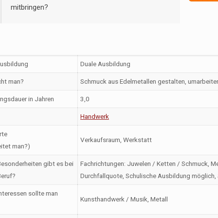
mitbringen?
Ausbildung
Duale Ausbildung
ht man?
Schmuck aus Edelmetallen gestalten, umarbeiten
ngsdauer in Jahren
3,0
Handwerk
rte
Verkaufsraum, Werkstatt
itet man?)
esonderheiten gibt es bei
Fachrichtungen: Juwelen / Ketten / Schmuck, Me
eruf?
Durchfallquote, Schulische Ausbildung möglich,
nteressen sollte man
Kunsthandwerk / Musik, Metall