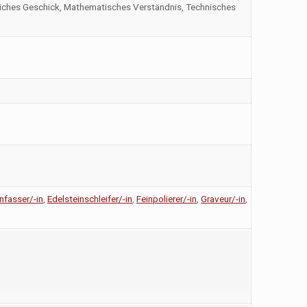
kliches Geschick, Mathematisches Verständnis, Technisches
nfasser/-in
,
Edelsteinschleifer/-in
,
Feinpolierer/-in
,
Graveur/-in
,