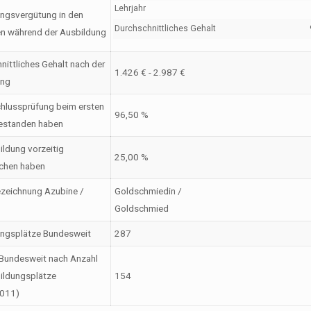
Lehrjahr
ngsvergütung in den
Durchschnittliches Gehalt
en während der Ausbildung
nittliches Gehalt nach der
1.426 € - 2.987 €
ung
hlussprüfung beim ersten
96,50 %
estanden haben
ildung vorzeitig
25,00 %
chen haben
zeichnung Azubine /
Goldschmiedin /
Goldschmied
ungsplätze Bundesweit
287
Bundesweit nach Anzahl
ildungsplätze
154
2011)