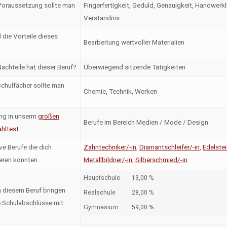
oraussetzung sollte man
Fingerfertigkeit, Geduld, Genauigkeit, Handwer
Verständnis
 die Vorteile dieses
Bearbeitung wertvoller Materialien
achteile hat dieser Beruf?
Überwiegend sitzende Tätigkeiten
chulfächer sollte man
Chemie, Technik, Werken
ng in unserm
großen
Berufe im Bereich Medien / Mode / Design
hltest
ve Berufe die dich
Zahntechniker/-in
,
Diamantschleifer/-in
,
Edelstei
ieren könnten
Metallbildner/-in
,
Silberschmied/-in
Hauptschule
13,00 %
n diesem Beruf bringen
Realschule
28,00 %
 Schulabschlüsse mit
Gymnasium
59,00 %