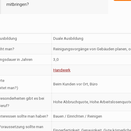
mitbringen?
Ausbildung
Duale Ausbildung
ht man?
Reinigungsvorgänge von Gebäuden planen, or
ngsdauer in Jahren
3,0
Handwerk
rte
Beim Kunden vor Ort, Büro
itet man?)
esonderheiten gibt es bei
Hohe Abbruchquote, Hohe Arbeitslosenquote,
eruf?
nteressen sollte man haben?
Bauen / Einrichten / Reinigen
oraussetzung sollte man
Fingerfertigkeit, Genauigkeit, Gute körperlich