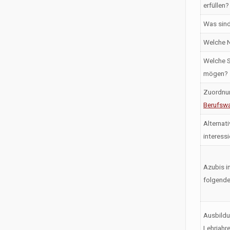
erfüllen?
Was sind
Welche N
Welche S
mögen?
Zuordnu
Berufswa
Alternati
interess
Azubis i
folgende
Ausbildu
Lehrjahr