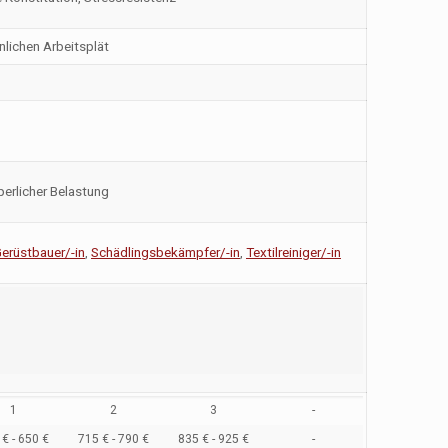
lichen Arbeitsplät
perlicher Belastung
erüstbauer/-in
,
Schädlingsbekämpfer/-in
,
Textilreiniger/-in
1
2
3
-
€ - 650 €
715 € - 790 €
835 € - 925 €
-