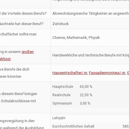
 die Vorteile dieses Berufs?
Abwechslungsreiche Tätigkeiten an ungewöhn
achteile hat dieser Beruf?
Zeitdruck
chulfächer sollte man
Chemie, Mathematik, Physik
ng in unserm
großen
Handwerkliche und technische Berufe mit kör
hltest
ve Berufe die dich
Hauswirtschafter/-in
,
Fassadenmonteur/-in
,
G
ieren könnten
Hauptschule
65,00 %
n diesem Beruf bringen
Realschule
22,00 %
 Schulabschlüsse mit
Gymnasium
3,00 %
Lehrjahr
ngsvergütung in den
Durchschnittliches Gehalt
585 
en während der Ausbildung