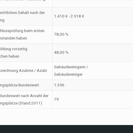
nittliches Gehalt nach der
1.410 € - 2.918 €
ung
hlussprüfung beim ersten
78,00 %
estanden haben
ildung vorzeitig
48,00 %
chen haben
Gebäudereinigerin /
zeichnung Azubine / Azubi
Gebäudereiniger
ungsplätze Bundesweit
1.396
Bundesweit nach Anzahl der
79
ngsplätze (Stand 2011)