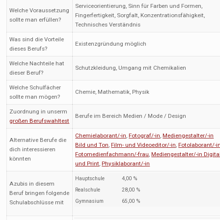
Serviceorientierung, Sinn für Farben und Formen,
Welche Voraussetzung
Fingerfertigkeit, Sorgfalt, Konzentrationsfähigkeit,
sollte man erfüllen?
Technisches Verständnis
Was sind die Vorteile
Existenzgründung möglich
dieses Berufs?
Welche Nachteile hat
Schutzkleidung, Umgang mit Chemikalien
dieser Beruf?
Welche Schulfächer
Chemie, Mathematik, Physik
sollte man mögen?
Zuordnung in unserm
Berufe im Bereich Medien / Mode / Design
großen Berufswahltest
Chemielaborant/-in
,
Fotograf/-in
,
Mediengestalter/-in
Alternative Berufe die
Bild und Ton
,
Film- und Videoeditor/-in
,
Fotolaborant/-i
dich interessieren
Fotomedienfachmann/-frau
,
Mediengestalter/-in Digita
könnten
und Print
,
Physiklaborant/-in
Hauptschule
4,00 %
Azubis in diesem
Realschule
28,00 %
Beruf bringen folgende
Gymnasium
65,00 %
Schulabschlüsse mit