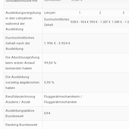
Schulabschlüsse mit
Ausbildungsvergütung
Lehrjahr
1
2
3
in den Lehrjahren
Durchschnittliches
938 € - 954 €
990 € - 1.007 €
1.049 € - 1.
während der
Gehalt
Ausbildung
Durchschnittliches
Gehalt nach der
1.996 € - 3.954 €
Ausbildung
Die Abschlussprüfung
beim ersten Anlauf
99,50 %
bestanden haben
Die Ausbildung
vorzeitig abgebrochen
5,90 %
haben
Berufsbezeichnung
Fluggerätmechanikerin /
Azubine / Azubi
Fluggerätmechaniker
Ausbildungsplätze
694
Bundesweit
Ranking Bundesweit