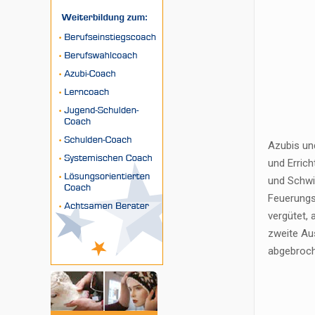
Azubis un
und Erric
und Schwi
Feuerungs-
vergütet, 
zweite Aus
abgebroche