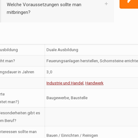
Welche Voraussetzungen sollte man
mitbringen?
Ausbildung
Duale Ausbildung
ht man?
Feuerungsanlagen herstellen, Schornsteine erricht
ngsdauer in Jahren
3,0
Industrie und Handel
,
Handwerk
rte
Baugewerbe, Baustelle
itet man?)
esonderheiten gibt es
em Beruf?
nteressen sollte man
Bauen / Einrichten / Reinigen