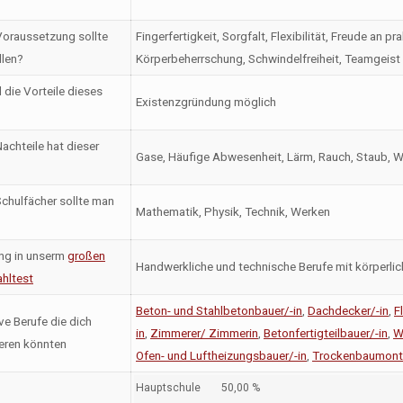
oraussetzung sollte
Fingerfertigkeit, Sorgfalt, Flexibilität, Freude an 
llen?
Körperbeherrschung, Schwindelfreiheit, Teamgeist
 die Vorteile dieses
Existenzgründung möglich
achteile hat dieser
Gase, Häufige Abwesenheit, Lärm, Rauch, Staub, 
chulfächer sollte man
Mathematik, Physik, Technik, Werken
ng in unserm
großen
Handwerkliche und technische Berufe mit körperlic
hltest
Beton- und Stahlbetonbauer/-in
,
Dachdecker/-in
,
F
ve Berufe die dich
in
,
Zimmerer/ Zimmerin
,
Betonfertigteilbauer/-in
,
W
ieren könnten
Ofen- und Luftheizungsbauer/-in
,
Trockenbaumonte
Hauptschule
50,00 %