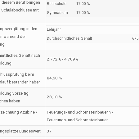
n diesem Beruf bringen
Realschule
17,00 %
 Schulabschlüsse mit
Gymnasium
17,00 %
ngsvergütung in den
Lehrjahr
en während der
Durchschnittliches Gehalt
675 
ung
nittliches Gehalt nach
2.772 € - 4.709 €
ildung
hlussprüfung beim
84,60 %
nlauf bestanden haben
ildung vorzeitig
28,10 %
chen haben
zeichnung Azubine /
Feuerungs- und Schornsteinbauerin /
Feuerungs- und Schornsteinbauer
ungsplätze Bundesweit
37