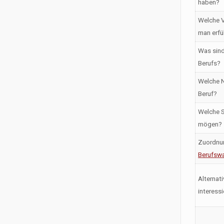
haben?
Welche V
man erfü
Was sind
Berufs?
Welche N
Beruf?
Welche S
mögen?
Zuordnu
Berufswa
Alternati
interess