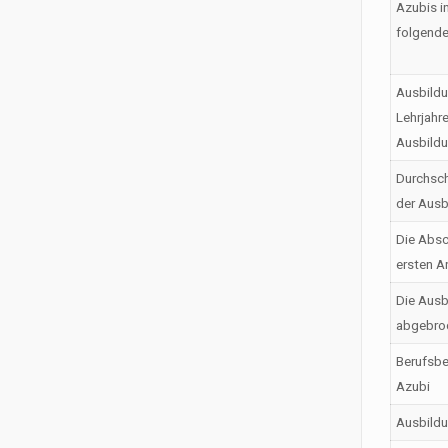
Azubis i
folgende
Ausbildu
Lehrjahr
Ausbild
Durchsch
der Ausb
Die Absc
ersten A
Die Ausb
abgebro
Berufsbe
Azubi
Ausbild