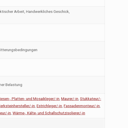
praktischer Arbeit, Handwerkliches Geschick,
Witterungsbedingungen
her Belastung
liesen-, Platten- und Mosaikleger/-in
,
Maurer/-in
,
Stukkateur/-
erksteinhersteller/-in
,
Estrichleger/-in
,
Fassadenmonteur/-in
,
ur/-in
,
Wärme-, Kälte- und Schallschutzisolierer/-in