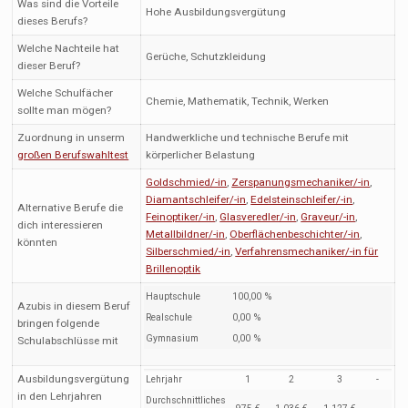
Was sind die Vorteile
Hohe Ausbildungsvergütung
dieses Berufs?
Welche Nachteile hat
Gerüche, Schutzkleidung
dieser Beruf?
Welche Schulfächer
Chemie, Mathematik, Technik, Werken
sollte man mögen?
Zuordnung in unserm
Handwerkliche und technische Berufe mit
großen Berufswahltest
körperlicher Belastung
Goldschmied/-in
,
Zerspanungsmechaniker/-in
,
Diamantschleifer/-in
,
Edelsteinschleifer/-in
,
Alternative Berufe die
Feinoptiker/-in
,
Glasveredler/-in
,
Graveur/-in
,
dich interessieren
Metallbildner/-in
,
Oberflächenbeschichter/-in
,
könnten
Silberschmied/-in
,
Verfahrensmechaniker/-in für
Brillenoptik
Hauptschule
100,00 %
Azubis in diesem Beruf
Realschule
0,00 %
bringen folgende
Gymnasium
0,00 %
Schulabschlüsse mit
Ausbildungsvergütung
Lehrjahr
1
2
3
-
in den Lehrjahren
Durchschnittliches