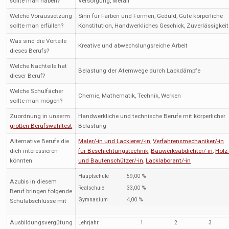
sollte man haben?
Versorgung, Metall
Welche Voraussetzung
Sinn für Farben und Formen, Geduld, Gute körperliche
sollte man erfüllen?
Konstitution, Handwerkliches Geschick, Zuverlässigkeit
Was sind die Vorteile
Kreative und abwechslungsreiche Arbeit
dieses Berufs?
Welche Nachteile hat
Belastung der Atemwege durch Lackdämpfe
dieser Beruf?
Welche Schulfächer
Chemie, Mathematik, Technik, Werken
sollte man mögen?
Zuordnung in unserm
Handwerkliche und technische Berufe mit körperlicher
großen Berufswahltest
Belastung
Alternative Berufe die
Maler/-in und Lackierer/-in
,
Verfahrensmechaniker/-in
dich interessieren
für Beschichtungstechnik
,
Bauwerksabdichter/-in
,
Holz
könnten
und Bautenschützer/-in
,
Lacklaborant/-in
Hauptschule
59,00 %
Azubis in diesem
Realschule
33,00 %
Beruf bringen folgende
Gymnasium
4,00 %
Schulabschlüsse mit
Ausbildungsvergütung
Lehrjahr
1
2
3