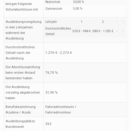
Realschule
20,00 %
bringen folgende
Gymnasium
5,00 %
Schulabschlüsse mit
Ausbildungsvergütung
Lehrjahr
1
2
-
-
in den Lehrjahren
Durchschnittliches
520 € - 984 €
580 € - 1.035 €
-
-
während der
Gehalt
Ausbildung
Durchschnittliches
Gehalt nach der
1.270 € - 2.273 €
Ausbildung
Die Abschlussprüfung
beim ersten Anlauf
76,70 %
bestanden haben
Die Ausbildung
vorzeitig abgebrochen
31,90 %
haben
Berufsbezeichnung
Fahrradmonteurin /
Azubine / Azubi
Fahrradmonteur
Ausbildungsplätze
262
Bundesweit