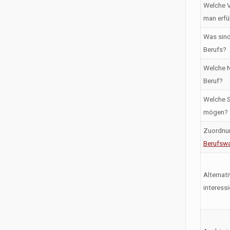
Welche V
man erfü
Was sind
Berufs?
Welche N
Beruf?
Welche S
mögen?
Zuordnu
Berufswa
Alternati
interess