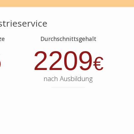
strieservice
ze
Durchschnittsgehalt
6
2209
€
nach Ausbildung