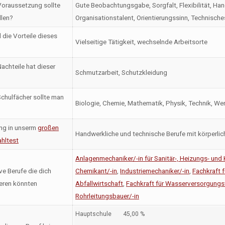
oraussetzung sollte
Gute Beobachtungsgabe, Sorgfalt, Flexibilität, Ha
llen?
Organisationstalent, Orientierungssinn, Technisc
 die Vorteile dieses
Vielseitige Tätigkeit, wechselnde Arbeitsorte
achteile hat dieser
Schmutzarbeit, Schutzkleidung
chulfächer sollte man
Biologie, Chemie, Mathematik, Physik, Technik, We
ng in unserm
großen
Handwerkliche und technische Berufe mit körperlic
hltest
Anlagenmechaniker/-in für Sanitär-, Heizungs- und
ve Berufe die dich
Chemikant/-in
,
Industriemechaniker/-in
,
Fachkraft 
ieren könnten
Abfallwirtschaft
,
Fachkraft für Wasserversorgungs
Rohrleitungsbauer/-in
Hauptschule
45,00 %