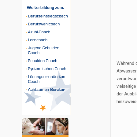
Während de
Abwasserl
verantwor
vielseitig
der Ausbil
hinzuweis