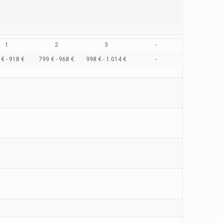
1
2
3
-
€ - 918 €
799 € - 968 €
998 € - 1.014 €
-