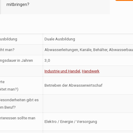
mitbringen?
Ausbildung
Duale Ausbildung
ht man?
Abwasserleitungen, Kanäle, Behälter, Abwasserba
ngsdauer in Jahren
3,0
Industrie und Handel
,
Handwerk
rte
Betrieben der Abwasserwirtschaf
itet man?)
esonderheiten gibt es
em Beruf?
nteressen sollte man
Elektro / Energie / Versorgung