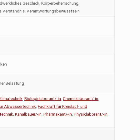
ndwerkliches Geschick, Körperbeherrschung,
hes Verständnis, Verantwortungsbewusstsein
rken
her Belastung
 Klimatechnik
,
Biologielaborant/-in
,
Chemielaborant/-in
,
für Abwassertechnik
,
Fachkraft für Kreislauf- und
technik
,
Kanalbauer/-in
,
Pharmakant/-in
,
Physiklaborant/-in
,