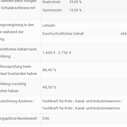
n diesem Beruf bringen
Realschule
39,00 %
 Schulabschlüsse mit
Gymnasium
10,00 %
ngsvergütung in den
Lehrjahr
en während der
Durchschnittliches Gehalt
666 
ung
nittliches Gehalt nach
1.665 € - 2.752 €
ildung
hlussprüfung beim
86,40 %
nlauf bestanden haben
ildung vorzeitig
40,50 %
chen haben
zeichnung Azubine /
Fachkraft für Rohr-, Kanal- und Industrieservice /
Fachkraft für Rohr-, Kanal- und Industrieservice
ungsplätze Bundesweit
206