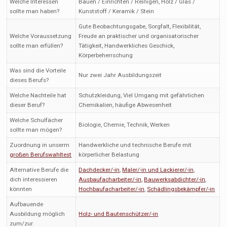
Welche Interessen
Bauen / Einrichten / Reinigen, Holz / Glas /
sollte man haben?
Kunststoff / Keramik / Stein
Gute Beobachtungsgabe, Sorgfalt, Flexibilität,
Welche Voraussetzung
Freude an praktischer und organisatorischer
sollte man erfüllen?
Tätigkeit, Handwerkliches Geschick,
Körperbeherrschung
Was sind die Vorteile
Nur zwei Jahr Ausbildungszeit
dieses Berufs?
Welche Nachteile hat
Schutzkleidung, Viel Umgang mit gefährlichen
dieser Beruf?
Chemikalien, häufige Abwesenheit
Welche Schulfächer
Biologie, Chemie, Technik, Werken
sollte man mögen?
Zuordnung in unserm
Handwerkliche und technische Berufe mit
großen Berufswahltest
körperlicher Belastung
Alternative Berufe die
Dachdecker/-in
,
Maler/-in und Lackierer/-in
,
dich interessieren
Ausbaufacharbeiter/-in
,
Bauwerksabdichter/-in
,
könnten
Hochbaufacharbeiter/-in
,
Schädlingsbekämpfer/-in
Aufbauende
Ausbildung möglich
Holz- und Bautenschützer/-in
zum/zur