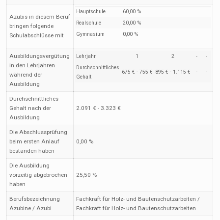
Hauptschule
60,00 %
Azubis in diesem Beruf
Realschule
20,00 %
bringen folgende
Gymnasium
0,00 %
Schulabschlüsse mit
Ausbildungsvergütung
Lehrjahr
1
2
-
-
in den Lehrjahren
Durchschnittliches
675 € - 755 €
895 € - 1.115 €
-
-
während der
Gehalt
Ausbildung
Durchschnittliches
Gehalt nach der
2.091 € - 3.323 €
Ausbildung
Die Abschlussprüfung
beim ersten Anlauf
0,00 %
bestanden haben
Die Ausbildung
vorzeitig abgebrochen
25,50 %
haben
Berufsbezeichnung
Fachkraft für Holz- und Bautenschutzarbeiten /
Azubine / Azubi
Fachkraft für Holz- und Bautenschutzarbeiten