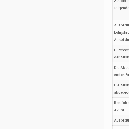
Azubis i
folgende
Ausbildu
Lehrjahr
Ausbild
Durchsch
der Ausb
Die Absc
ersten A
Die Ausb
abgebro
Berufsbe
Azubi
Ausbild