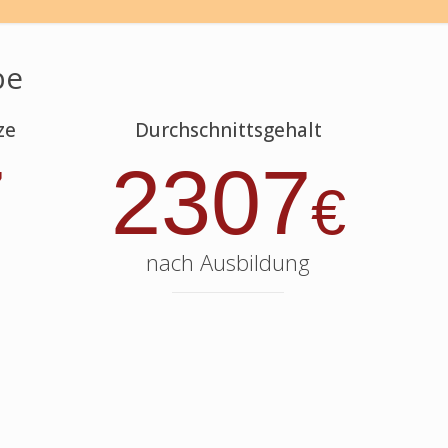
be
ze
Durchschnittsgehalt
7
2307
€
nach Ausbildung