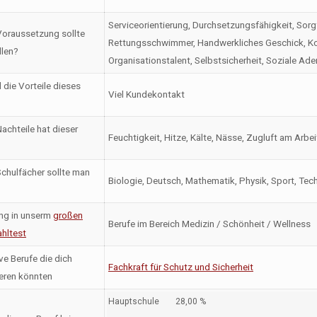
Serviceorientierung, Durchsetzungsfähigkeit, Sorgfal
oraussetzung sollte
Rettungsschwimmer, Handwerkliches Geschick, Konf
llen?
Organisationstalent, Selbstsicherheit, Soziale A
 die Vorteile dieses
Viel Kundekontakt
achteile hat dieser
Feuchtigkeit, Hitze, Kälte, Nässe, Zugluft am Arbe
chulfächer sollte man
Biologie, Deutsch, Mathematik, Physik, Sport, Tec
ng in unserm
großen
Berufe im Bereich Medizin / Schönheit / Wellness
hltest
ve Berufe die dich
Fachkraft für Schutz und Sicherheit
ieren könnten
Hauptschule
28,00 %