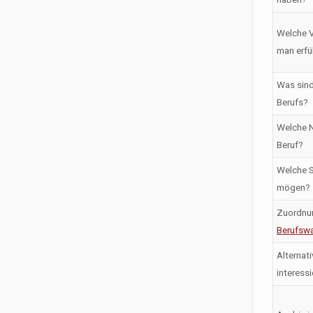
Welche V
man erfü
Was sind
Berufs?
Welche N
Beruf?
Welche S
mögen?
Zuordnu
Berufswa
Alternati
interess