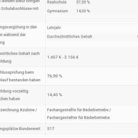
n diesem Beruf bringen
Realschule
57,00 %
 Schulabschlüsse mit
Gymnasium
14,00 %
ngsvergütung in den
Lehrjahr
en während der
Durchschnittliches Gehalt
ung
nittliches Gehalt nach
1.457 € - 3.156 €
ildung
hlussprüfung beim
76,90 %
nlauf bestanden haben
ildung vorzeitig
14,40 %
chen haben
zeichnung Azubine /
Fachangestellte für Bäderbetriebe /
Fachangestellter für Bäderbetriebe
ungsplätze Bundesweit
517