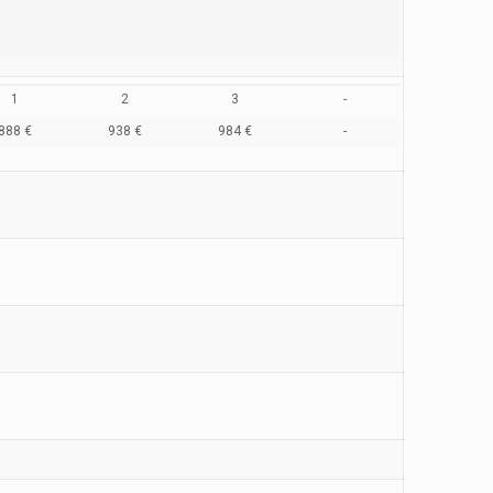
1
2
3
-
888 €
938 €
984 €
-