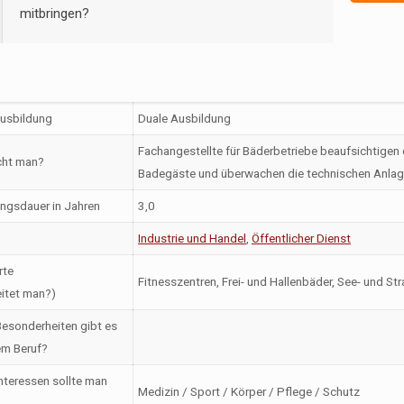
mitbringen?
Ausbildung
Duale Ausbildung
Fachangestellte für Bäderbetriebe beaufsichtigen 
ht man?
Badegäste und überwachen die technischen Anlag
ngsdauer in Jahren
3,0
Industrie und Handel
,
Öffentlicher Dienst
rte
Fitnesszentren, Frei- und Hallenbäder, See- und St
itet man?)
esonderheiten gibt es
em Beruf?
nteressen sollte man
Medizin / Sport / Körper / Pflege / Schutz