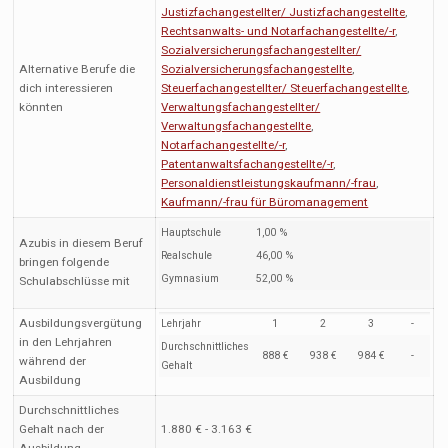
Justizfachangestellter/ Justizfachangestellte
,
Rechtsanwalts- und Notarfachangestellte/-r
,
Sozialversicherungsfachangestellter/
Alternative Berufe die
Sozialversicherungsfachangestellte
,
dich interessieren
Steuerfachangestellter/ Steuerfachangestellte
,
könnten
Verwaltungsfachangestellter/
Verwaltungsfachangestellte
,
Notarfachangestellte/-r
,
Patentanwaltsfachangestellte/-r
,
Personaldienstleistungskaufmann/-frau
,
Kaufmann/-frau für Büromanagement
Hauptschule
1,00 %
Azubis in diesem Beruf
Realschule
46,00 %
bringen folgende
Gymnasium
52,00 %
Schulabschlüsse mit
Ausbildungsvergütung
Lehrjahr
1
2
3
-
in den Lehrjahren
Durchschnittliches
888 €
938 €
984 €
-
während der
Gehalt
Ausbildung
Durchschnittliches
Gehalt nach der
1.880 € - 3.163 €